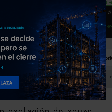
cial
Subida del 8,5% consumo cemento
29% cambiar al alquiler temporal
Hi
|
Piedra Natural
EMP
NOTICIAS
PRODUCTOS
AGENDA
ARTÍCULOS
EMPRESAS PREMIUM
evias a la construcción
de captación de aguas