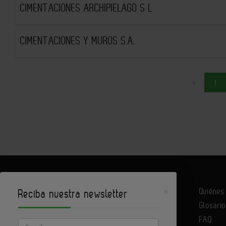
CIMENTACIONES ARCHIPIELAGO S L
CIMENTACIONES Y MUROS S.A.
«
1
×
Quiéne
Reciba nuestra newsletter
Glosario
Infoconstrucción es un portal de Infoedita
FAQ
Email