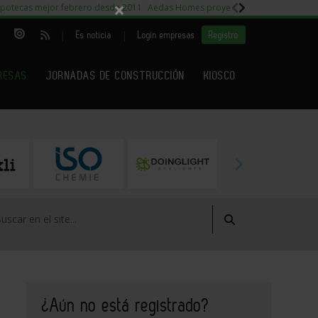
×
potecas mejor febrero desde 2011
Aedas Homes proyecto Fiora
Capitales m
|
|
Es noticia
Login empresas
Registro
RESAS
JORNADAS DE CONSTRUCCIÓN
KIOSCO
¿Aún no está registrado?