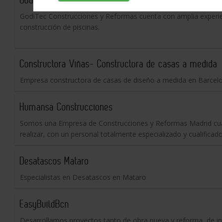
GodiTec Construcciones y Reformas cuenta con amplia experien
construcción de piscinas.
Constructora Viñas- Constructora de casas a medida
Empresa constructora de casas de diseño a medida en Barcelon
Humansa Construcciones
Somos una Empresa de Construcciones y Reformas Madrid cualif
realizar, con un personal totalmente especializado y cualificado
Desatascos Mataro
Especialistas en Desatascos en Mataro
EasyBuildBcn
Desarrollamos proyectos tanto de obra nueva y reforma, de int