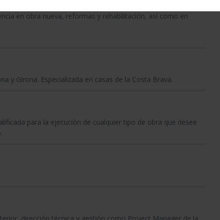
cia en obra nueva, reformas y rehabilitación, así como en
a y Girona. Especializada en casas de la Costa Brava.
icada para la ejecución de cualquier tipo de obra que desee
.
erior, dirección técnica y gestión como Project Manager de la