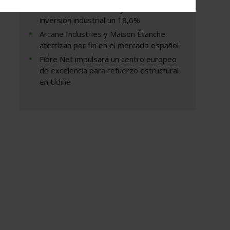
863 millones de euros y aumenta su
inversión industrial un 18,6%
Arcane Industries y Maison Étanche
aterrizan por fin en el mercado español
Fibre Net impulsará un centro europeo
de excelencia para refuerzo estructural
en Udine