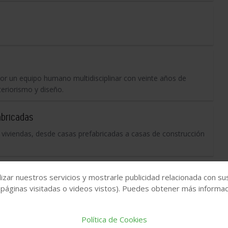
r un equipo humano multidisciplinar con veinte años de
teriorismo y diseño.
abricadas
 viviendas, desde casas prefabricadas a casas de construcción
izar nuestros servicios y mostrarle publicidad relacionada con su
 páginas visitadas o videos vistos). Puedes obtener más informaci
cion Relacion y Calidad. Rehabilitación, obra nueva,
Política de Cookies