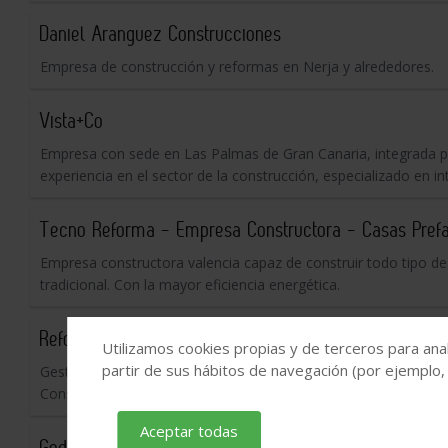
Daniel Aranguez Construcciones
Empresa de construcción y reformas en Nerja y alrededores.
Vista+Co
Empresa con sede en Las Palmas de Gran Canaria, integrada po
experiencia en el sector de la construcción, especializado en in
Tecno Reforma - Empresa Constructora - Casas Pref
Empresa constructora valencia capaz de construir todo tipo de
tradicional. Con la mayor eficiencia energética.
Reformas alcala ban s.l
Utilizamos cookies propias y de terceros para anal
partir de sus hábitos de navegación (por ejemplo,
Gestionamos tu proyecto llave en mano. Que nos avalan son Pre
Construcción y obra civil.
Aceptar todas
Goditec Construcciones y reformas