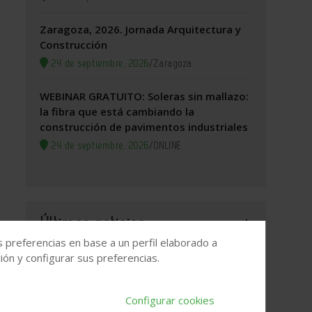
Zaragoza, 2026. Jornada Arquitectura y
Construcción
24 de septiembre, 2026
/
Zaragoza
WEBINAR GRATUITO: Soleras sin mallazo:
la fibra que está cambiando la
construcción de pavimentos industriales
24 de septiembre, 2026
/
ONLINE
Últimas noticias
s preferencias en base a un perfil elaborado a
ón y configurar sus preferencias.
El elevado precio de la vivienda impulsa
el interés por vivir en municipios rurales
Configurar cookies
Porcelanosa mantiene una facturación de