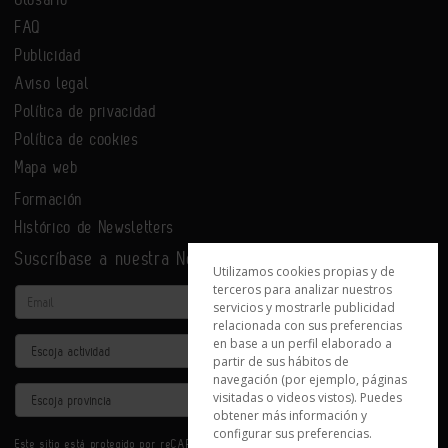
FAQ
Publicidad
Aviso legal
Política de privacidad
Política de cookies
Mapa web
Formación
Histórico de Newsletters
Suscríbase a nuestra Newsletter
Utilizamos cookies propias y de
terceros para analizar nuestros
Email
servicios y mostrarle publicidad
relacionada con sus preferencias
en base a un perfil elaborado a
Actividad
partir de sus hábitos de
navegación (por ejemplo, páginas
Provincia
visitadas o videos vistos). Puedes
obtener más información y
configurar sus preferencias.
Este sitio está protegido por reCAPTCHA y se aplican la
Política de privacidad
y