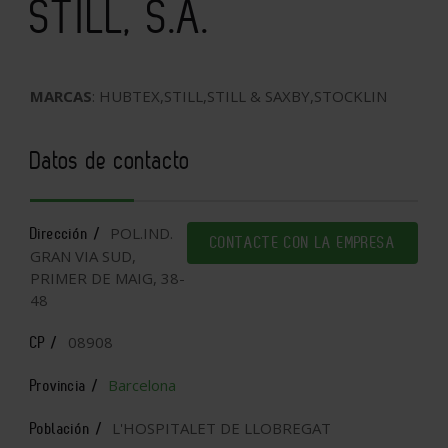
STILL, S.A.
MARCAS
: HUBTEX,STILL,STILL & SAXBY,STOCKLIN
Datos de contacto
POL.IND.
Dirección /
CONTACTE CON LA EMPRESA
GRAN VIA SUD,
PRIMER DE MAIG, 38-
48
08908
CP /
Barcelona
Provincia /
L'HOSPITALET DE LLOBREGAT
Población /