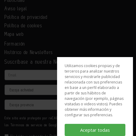
Publicidad
Aviso legal
Política de privacidad
Política de cookies
Mapa web
Formación
Histórico de Newsletters
Suscríbase a nuestra Newsletter
Utilizamos cookies propias y de
terceros para analizar nuestros
Email
servicios y mostrarle publicidad
relacionada con sus preferencias
en base a un perfil elaborado a
Actividad
partir de sus hábitos de
navegación (por ejemplo, páginas
Provincia
visitadas o videos vistos). Puedes
obtener más información y
configurar sus preferencias.
Este sitio está protegido por reCAPTCHA y se aplican la
Política de privacidad
y
los
Términos de servicio
de Google.
Aceptar todas