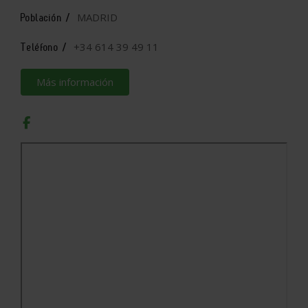
MADRID
Población /
+34 614 39 49 11
Teléfono /
Más información