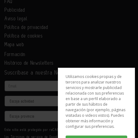
FAQ
Publicidad
Aviso legal
Política de privacidad
Política de cookies
Mapa web
Formación
Histórico de Newsletters
Suscríbase a nuestra Newsletter
Utilizamos cookies propias y de
terceros para analizar nuestros
Email
servicios y mostrarle publicidad
relacionada con sus preferencias
en base a un perfil elaborado a
Actividad
partir de sus hábitos de
navegación (por ejemplo, páginas
Provincia
visitadas o videos vistos). Puedes
obtener más información y
configurar sus preferencias.
Este sitio está protegido por reCAPTCHA y se aplican la
Política de privacidad
y
los
Términos de servicio
de Google.