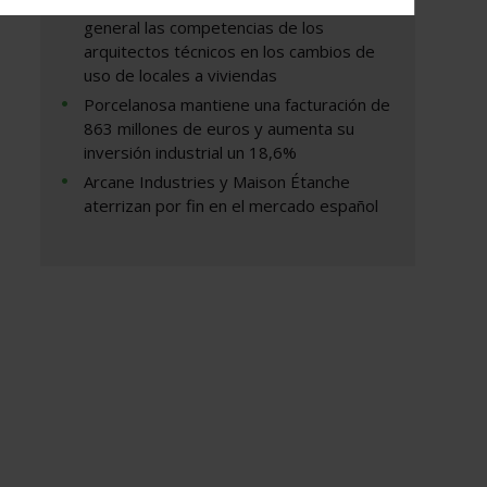
del Tribunal Supremo no limita de forma
termia/@40.2825774,-3.8100395,19.83z?
general las competencias de los
arquitectos técnicos en los cambios de
uso de locales a viviendas
Porcelanosa mantiene una facturación de
863 millones de euros y aumenta su
inversión industrial un 18,6%
Arcane Industries y Maison Étanche
aterrizan por fin en el mercado español