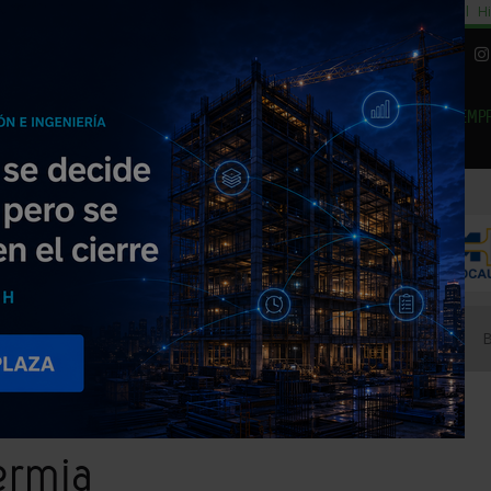
cial
Subida del 8,5% consumo cemento
29% cambiar al alquiler temporal
Hi
|
Piedra Natural
EMP
NOTICIAS
PRODUCTOS
AGENDA
ARTÍCULOS
EMPRESAS PREMIUM
de Aerotermia
ermia