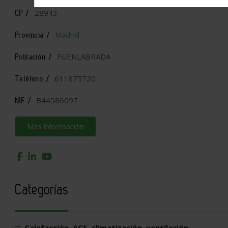
28943
CP /
Madrid
Provincia /
FUENLABRADA
Población /
611875720
Teléfono /
B44586097
NIF /
Más información
Categorías
Calefacción, ACS, climatización, ventilación