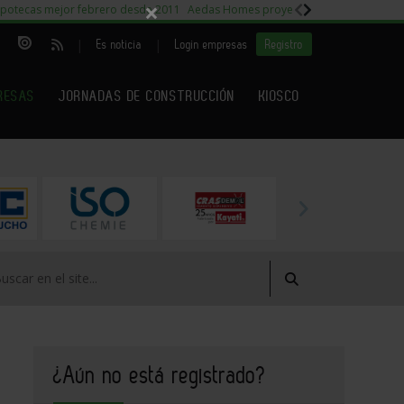
×
potecas mejor febrero desde 2011
Aedas Homes proyecto Fiora
Capitales m
|
|
Es noticia
Login empresas
Registro
RESAS
JORNADAS DE CONSTRUCCIÓN
KIOSCO
¿Aún no está registrado?