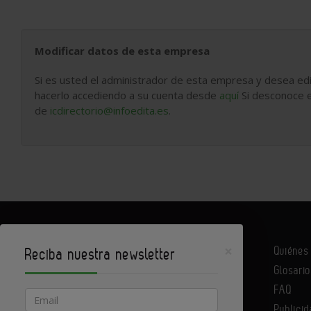
Modificar datos de esta empresa
Si es usted el administrador de esta empresa y desea edi
hacerlo accediendo a su cuenta desde
aquí
Si desconoce e
de
icdirectorio@infoedita.es
.
×
Quiéne
Reciba nuestra newsletter
Glosario
Infoconstrucción es un portal de Infoedita
FAQ
Email
Publicid