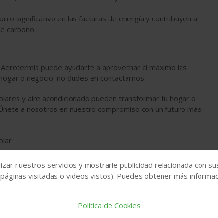
rro significativo en las facturas de energía y contribuyen a
de carbono.
e Aerotermia
puede ayudarte a aprovechar al máximo las
 hogar o negocio, no dudes en contactarnos.
olares
y
aire acondicionado
pueden transformar tu hogar o
. Únete a nosotros en nuestro compromiso con un futuro más
olar
izar nuestros servicios y mostrarle publicidad relacionada con su
CONTACTE CON LA EMPRESA
 páginas visitadas o videos vistos). Puedes obtener más informaci
Política de Cookies