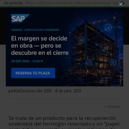
×
Es noticia:
Ahorra 320 € por vivienda en edificación residencial
Subida d
|
Redes Sociales
Piedra Natural
|
Es noticia
Login empresas
Registro
Mapei presenta 2 nuevas
soluciones en Construmat
por
InfoConstrucción 2013
8 de julio, 2013
< Volver
Se trata de un producto para la recuperación
sostenible del hormigón retornado y un “papel