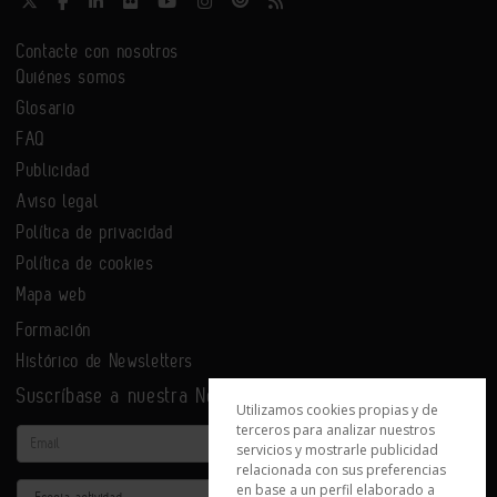
Contacte con nosotros
Quiénes somos
Glosario
FAQ
Publicidad
Aviso legal
Política de privacidad
Política de cookies
Mapa web
Formación
Histórico de Newsletters
Suscríbase a nuestra Newsletter
Utilizamos cookies propias y de
terceros para analizar nuestros
Email
servicios y mostrarle publicidad
relacionada con sus preferencias
en base a un perfil elaborado a
Actividad