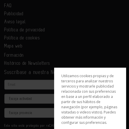
FAQ
Publicidad
Aviso legal
Política de privacidad
Política de cookies
Mapa web
Formación
Histórico de Newsletters
Suscríbase a nuestra Newsletter
Utilizamos cookies propias y de
terceros para analizar nuestros
Email
servicios y mostrarle publicidad
relacionada con sus preferencias
en base a un perfil elaborado a
Actividad
partir de sus hábitos de
navegación (por ejemplo, páginas
Provincia
visitadas o videos vistos). Puedes
obtener más información y
configurar sus preferencias.
Este sitio está protegido por reCAPTCHA y se aplican la
Política de privacidad
y