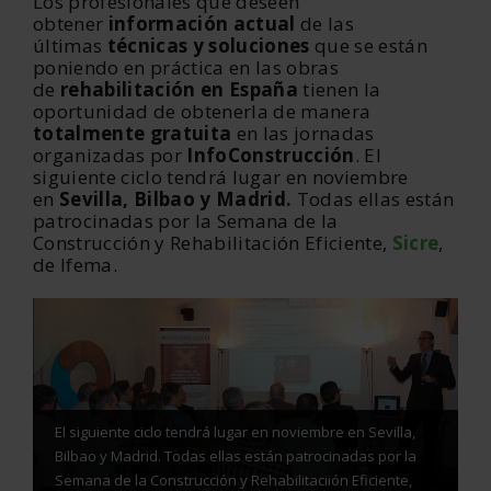
Los profesionales que deseen
obtener
información actual
de las
últimas
técnicas y soluciones
que se están
poniendo en práctica en las obras
de
rehabilitación en España
tienen la
oportunidad de obtenerla de manera
totalmente gratuita
en las jornadas
organizadas por
InfoConstrucción
. El
siguiente ciclo tendrá lugar en noviembre
en
Sevilla, Bilbao y Madrid.
Todas ellas están
patrocinadas por la Semana de la
Construcción y Rehabilitación Eficiente,
Sicre
,
de Ifema.
El siguiente ciclo tendrá lugar en noviembre en Sevilla,
Bilbao y Madrid. Todas ellas están patrocinadas por la
Semana de la Construcción y Rehabilitaciión Eficiente,