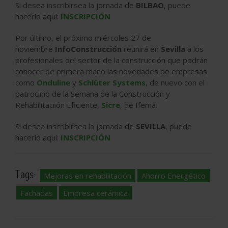
Si desea inscribirsea la jornada de
BILBAO
, puede
hacerlo aquí:
INSCRIPCIÓN
Por último, el próximo miércoles 27 de
noviembre
InfoConstrucción
reunirá en
Sevilla
a los
profesionales del sector de la construcción que podrán
conocer de primera mano las novedades de empresas
como
Onduline
y
Schlüter Systems
, de nuevo con el
patrocinio de la Semana de la Construcción y
Rehabilitaciión Eficiente,
Sicre
, de Ifema.
Si desea inscribirsea la jornada de
SEVILLA
, puede
hacerlo aquí:
INSCRIPCIÓN
Tags:
Mejoras en rehabilitación
Ahorro Energético
Fachadas
Empresa cerámica