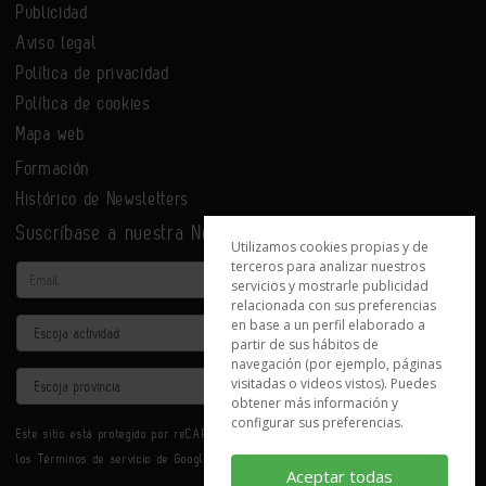
Publicidad
Aviso legal
Política de privacidad
Política de cookies
Mapa web
Formación
Histórico de Newsletters
Suscríbase a nuestra Newsletter
Utilizamos cookies propias y de
terceros para analizar nuestros
Email
servicios y mostrarle publicidad
relacionada con sus preferencias
en base a un perfil elaborado a
Actividad
partir de sus hábitos de
navegación (por ejemplo, páginas
Provincia
visitadas o videos vistos). Puedes
obtener más información y
configurar sus preferencias.
Este sitio está protegido por reCAPTCHA y se aplican la
Política de privacidad
y
los
Términos de servicio
de Google.
Aceptar todas