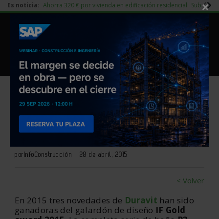
×
Es noticia:
Ahorra 320 € por vivienda en edificación residencial
Subida d
|
Redes Sociales
Piedra Natural
|
Es noticia
Login empresas
Registro
Duravit logra hacerse con 3 de
los IF Gold award 2015
por
InfoConstrucción
28 de abril, 2015
< Volver
En 2015 tres novedades de
Duravit
han sido
ganadoras del galardón de diseño
IF Gold