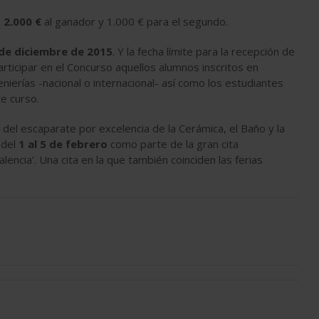
n
2.000 €
al ganador y 1.000 € para el segundo.
de diciembre de 2015
. Y la fecha límite para la recepción de
articipar en el Concurso aquellos alumnos inscritos en
enierías -nacional o internacional- así como los estudiantes
te curso.
el escaparate por excelencia de la Cerámica, el Baño y la
 del
1 al 5 de febrero
como parte de la gran cita
encia’. Una cita en la que también coinciden las ferias