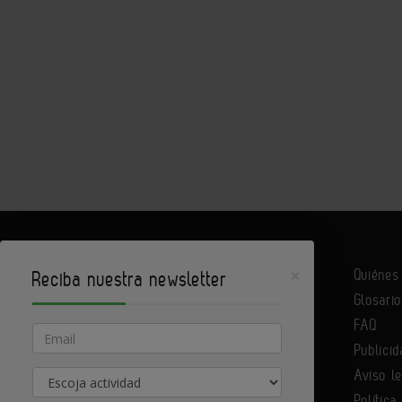
×
Quiéne
Reciba nuestra newsletter
Glosario
Infoconstrucción es un portal de Infoedita
FAQ
Email
Publicid
Aviso l
Actividad
Contacte con nosotros
Política