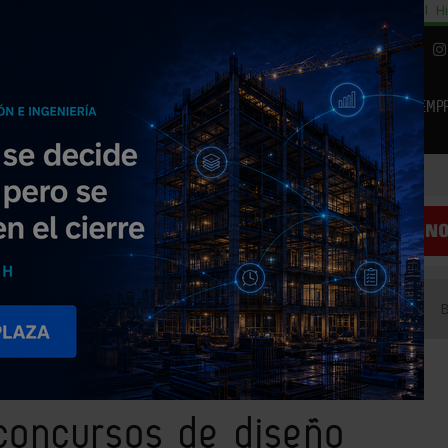
cial
Subida del 8,5% consumo cemento
29% cambiar al alquiler temporal
Hi
|
Piedra Natural
EMP
NOTICIAS
PRODUCTOS
AGENDA
ARTÍCULOS
EMPRESAS PREMIUM
s concursos de diseño cerámico
concursos de diseño