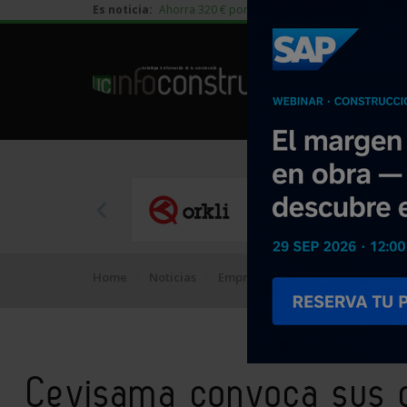
Es noticia:
Ahorra 320 € por vivienda en edificación residen
Home
Noticias
Empresa
Cevisama convoca su
Cevisama convoca sus 