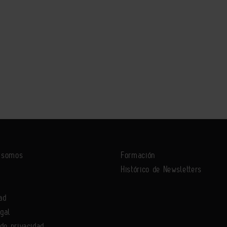
s somos
Formación
Histórico de Newsletters
ad
egal
 de privacidad