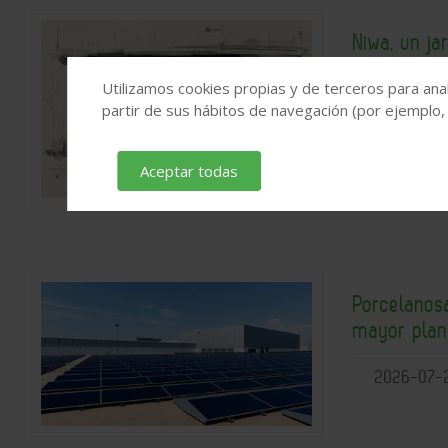
Niwa, un ja
2026
Utilizamos cookies propias y de terceros para anal
partir de sus hábitos de navegación (por ejemplo,
2026-07-
Aceptar todas
Porcelanosa
mayor plant
2026-07-