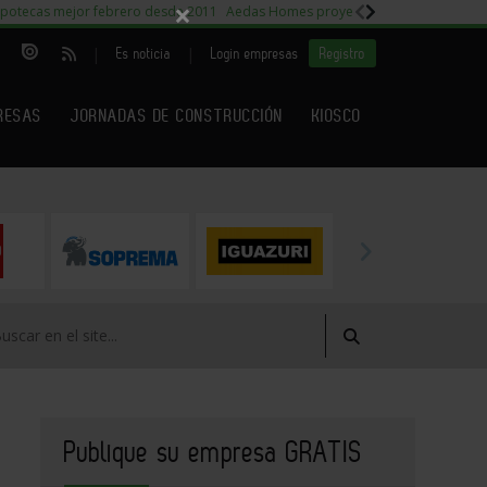
×
potecas mejor febrero desde 2011
Aedas Homes proyecto Fiora
Capitales m
|
|
Es noticia
Login empresas
Registro
RESAS
JORNADAS DE CONSTRUCCIÓN
KIOSCO
Publique su empresa GRATIS