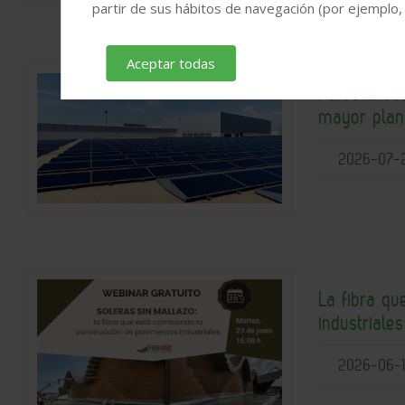
partir de sus hábitos de navegación (por ejemplo,
Aceptar todas
Porcelanosa
mayor plant
2026-07-
La fibra q
industriale
2026-06-