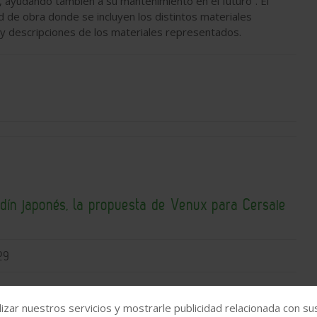
, ayudando también a su mantenimiento en el futuro”. El
 de obra donde se incluyen los distintos materiales
y descripciones de los materiales representados.
rdín japonés, la propuesta de Venux para Cersaie
29
izar nuestros servicios y mostrarle publicidad relacionada con su