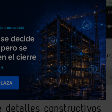
cial
Subida del 8,5% consumo cemento
29% cambiar al alquiler temporal
Hi
|
Piedra Natural
EMP
NOTICIAS
PRODUCTOS
AGENDA
ARTÍCULOS
EMPRESAS PREMIUM
 de detalles constructivos de sistemas de cubiertas verdes
 detalles constructivos