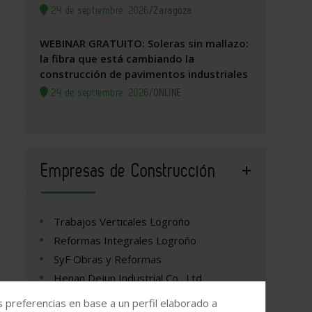
24 de septiembre, 2026
/
Zaragoza
WEBINAR GRATUITO: Soleras sin mallazo:
la fibra que está cambiando la
construcción de pavimentos industriales
24 de septiembre, 2026
/
ONLINE
Empresas de Construcción
Trabajos Verticales Logroño
Reformas Integrales Logroño
SyF Obras y Reformas
Henan Dejun Industrial Co., Ltd
s preferencias en base a un perfil elaborado a