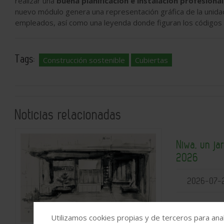
realizar una
buena planificación e instalación profesional
nuevo módulo genera una representación gráfica de la unidad
empleados, así como una leyenda donde figuran los códigos 
Tags:
Construcción sostenible
Cubiertas
Noticias relacionadas
Niwa, un ja
2026
2026-07-
Utilizamos cookies propias y de terceros para anal