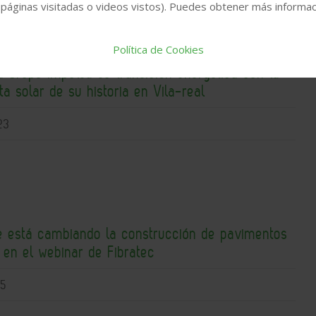
 páginas visitadas o videos vistos). Puedes obtener más informaci
Política de Cookies
 Grupo impulsa su transición energética con la
a solar de su historia en Vila-real
23
ue está cambiando la construcción de pavimentos
s en el webinar de Fibratec
15