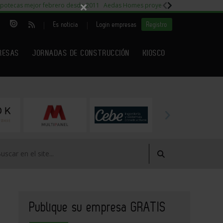
×
potecas mejor febrero desde 2011
Aedas Homes proyecto Fiora
Capitales m
|
|
Es noticia
Login empresas
Registro
RESAS
JORNADAS DE CONSTRUCCIÓN
KIOSCO
Publique su empresa GRATIS