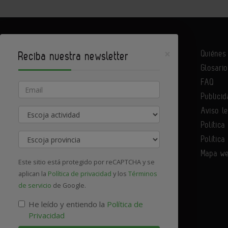
×
Quiéne
Reciba nuestra newsletter
Glosario
Infoconstrucción es un portal de Infoedita
FAQ
Email
Publicid
Aviso l
Actividad
Contacte con nosotros
Política
Provincia
Política
Mapa w
Este sitio está protegido por reCAPTCHA y se
aplican la
Política de privacidad
y los
Términos
de servicio
de Google.
He leído y entiendo la
Política de
Privacidad