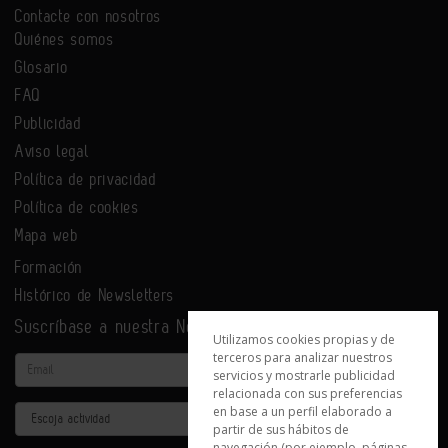
Contacte con nosotros
Quiénes somos
Glosario
FAQ
Publicidad
Aviso legal
Política de privacidad
Política de cookies
Mapa web
Formación
Histórico de Newsletters
Suscríbase a nuestra Newsletter
Utilizamos cookies propias y de
terceros para analizar nuestros
Email
servicios y mostrarle publicidad
relacionada con sus preferencias
en base a un perfil elaborado a
Actividad
partir de sus hábitos de
navegación (por ejemplo, páginas