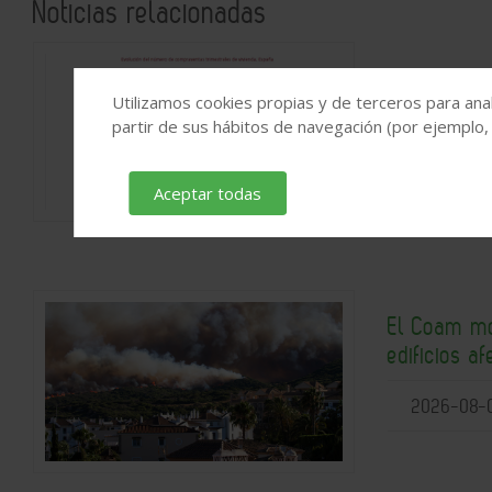
Noticias relacionadas
Las compra
Utilizamos cookies propias y de terceros para anal
consecutiv
partir de sus hábitos de navegación (por ejemplo,
históricos
2026-08-
Aceptar todas
El Coam mov
edificios a
2026-08-