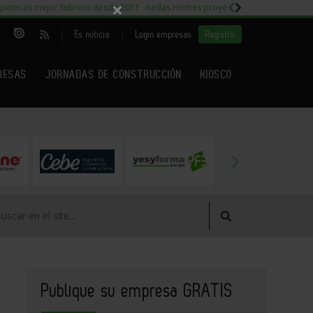
×
potecas mejor febrero desde 2011
Aedas Homes proyecto Fiora
Capitales m
|
|
Es noticia
Login empresas
Registro
RESAS
JORNADAS DE CONSTRUCCIÓN
KIOSCO
Publique su empresa GRATIS