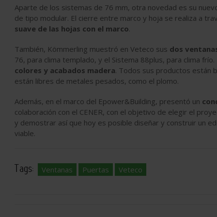
Aparte de los sistemas de 76 mm, otra novedad es su nuev
de tipo modular. El cierre entre marco y hoja se realiza a tr
suave de las hojas con el marco
.
También, Kömmerling muestró en Veteco sus
dos ventanas
76, para clima templado, y el Sistema 88plus, para clima frí
colores y acabados madera
. Todos sus productos están 
están libres de metales pesados, como el plomo.
Además, en el marco del Epower&Building, presentó un
con
colaboración con el CENER, con el objetivo de elegir el proy
y demostrar así que hoy es posible diseñar y construir un edi
viable.
Tags:
Ventanas
Puertas
Veteco