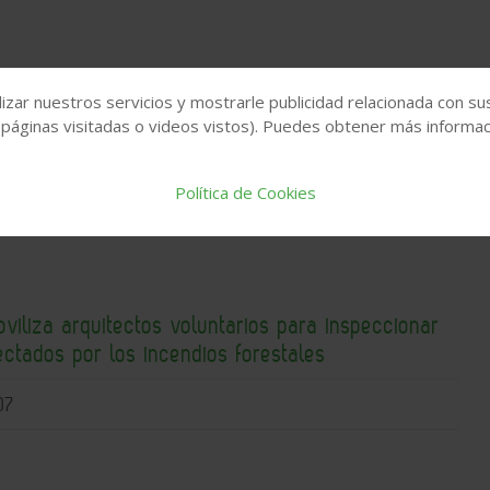
ventas de vivienda caen por segundo trimestre
izar nuestros servicios y mostrarle publicidad relacionada con su
o, mientras los precios alcanzan nuevos máximos
 páginas visitadas o videos vistos). Puedes obtener más informaci
07
Política de Cookies
iliza arquitectos voluntarios para inspeccionar
fectados por los incendios forestales
07