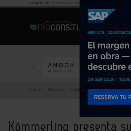
Es noticia:
Ahorra 320 € por vivienda en edificación residen
Home
Noticias
Construcción
Kömmerling pres
Kömmerling presenta s