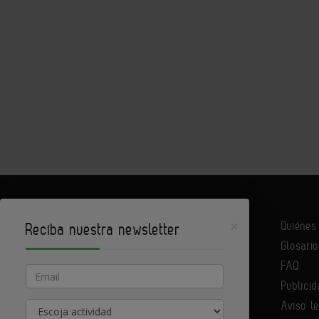
×
Quiéne
Reciba nuestra newsletter
Glosario
Infoconstrucción es un portal de Infoedita
FAQ
Email
Publicid
Aviso l
Actividad