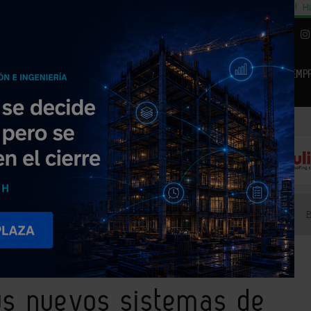
cial
Subida del 8,5% consumo cemento
29% cambiar al alquiler temporal
Hi
|
Piedra Natural
EMP
NOTICIAS
PRODUCTOS
AGENDA
ARTÍCULOS
EMPRESAS PREMIUM
enta sus nuevos sistemas de ventanas y puertas en Veteco
us nuevos sistemas de