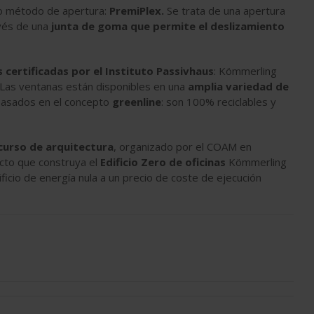
o método de apertura:
PremiPlex.
Se trata de una apertura
avés de una
junta de goma que permite el deslizamiento
 certificadas por el Instituto Passivhaus
: Kömmerling
o. Las ventanas están disponibles en una
amplia variedad de
basados en el concepto
greenline
: son 100% reciclables y
curso de arquitectura
, organizado por el COAM en
ecto que construya el
Edificio Zero de oficinas
Kömmerling
ficio de energía nula a un precio de coste de ejecución