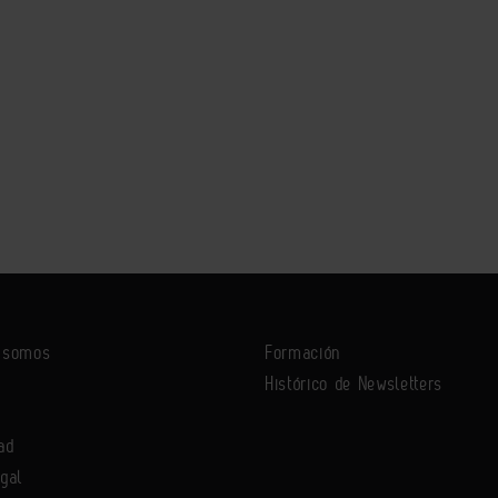
s somos
Formación
Histórico de Newsletters
ad
egal