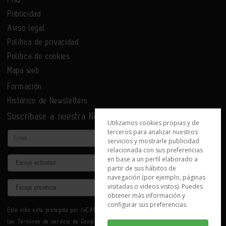
Publicidad
Aviso legal
Política de privacidad
Política de cookies
Mapa web
Formación
Histórico de Newsletters
Suscríbase a nuestra Newsletter
Utilizamos cookies propias y de
terceros para analizar nuestros
Email
servicios y mostrarle publicidad
relacionada con sus preferencias
en base a un perfil elaborado a
Actividad
partir de sus hábitos de
navegación (por ejemplo, páginas
Provincia
visitadas o videos vistos). Puedes
obtener más información y
configurar sus preferencias.
Este sitio está protegido por reCAPTCHA y se aplican la
Política de privacidad
y
los
Términos de servicio
de Google.