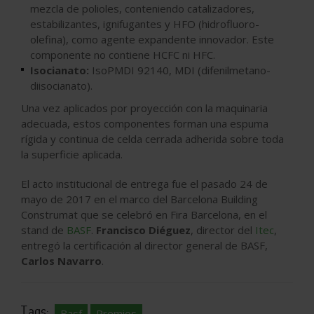
mezcla de polioles, conteniendo catalizadores,
estabilizantes, ignifugantes y HFO (hidrofluoro-
olefina), como agente expandente innovador. Este
componente no contiene HCFC ni HFC.
Isocianato:
IsoPMDI 92140, MDI (difenilmetano-
diisocianato).
Una vez aplicados por proyección con la maquinaria
adecuada, estos componentes forman una espuma
rígida y continua de celda cerrada adherida sobre toda
la superficie aplicada.
El acto institucional de entrega fue el pasado 24 de
mayo de 2017 en el marco del Barcelona Building
Construmat que se celebró en Fira Barcelona, en el
stand de
BASF
.
Francisco Diéguez
, director del
Itec
,
entregó la certificación al director general de BASF,
Carlos Navarro
.
Tags:
Basf
Premios