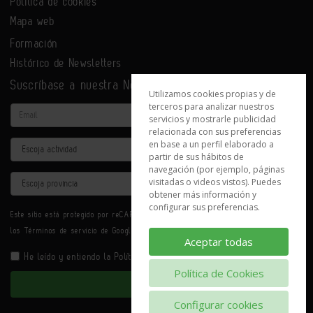
Política de cookies
Mapa web
Formación
Histórico de Newsletters
Suscríbase a nuestra Newsletter
Utilizamos cookies propias y de
terceros para analizar nuestros
Email
servicios y mostrarle publicidad
relacionada con sus preferencias
en base a un perfil elaborado a
Actividad
partir de sus hábitos de
navegación (por ejemplo, páginas
Provincia
visitadas o videos vistos). Puedes
obtener más información y
configurar sus preferencias.
Este sitio está protegido por reCAPTCHA y se aplican la
Política de privacidad
y
los
Términos de servicio
de Google.
Aceptar todas
He leído y entiendo la
Política de Privacidad
Política de Cookies
Enviar
Configurar cookies