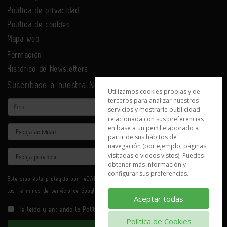
Política de privacidad
Política de cookies
Mapa web
Formación
Histórico de Newsletters
Suscríbase a nuestra Newsletter
Utilizamos cookies propias y de
terceros para analizar nuestros
Email
servicios y mostrarle publicidad
relacionada con sus preferencias
en base a un perfil elaborado a
Actividad
partir de sus hábitos de
navegación (por ejemplo, páginas
Provincia
visitadas o videos vistos). Puedes
obtener más información y
configurar sus preferencias.
Este sitio está protegido por reCAPTCHA y se aplican la
Política de privacidad
y
los
Términos de servicio
de Google.
Aceptar todas
He leído y entiendo la
Política de Privacidad
Política de Cookies