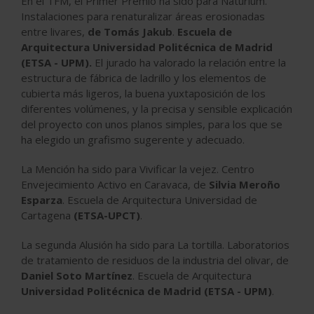
En el TFM, el Primer Premio ha sido para
Naturium.
Instalaciones para renaturalizar áreas erosionadas
entre livares,
de Tomás Jakub
.
Escuela de
Arquitectura Universidad Politécnica de Madrid
(ETSA - UPM).
El jurado ha valorado la relación entre la
estructura de fábrica de ladrillo y los elementos de
cubierta más ligeros, la buena yuxtaposición de los
diferentes volúmenes, y la precisa y sensible explicación
del proyecto con unos planos simples, para los que se
ha elegido un grafismo sugerente y adecuado.
La Mención ha sido para Vivificar la vejez. Centro
Envejecimiento Activo en Caravaca, de
Silvia Meroño
Esparza
. Escuela de Arquitectura Universidad de
Cartagena
(ETSA-UPCT)
.
La segunda Alusión ha sido para La tortilla. Laboratorios
de tratamiento de residuos de la industria del olivar, de
Daniel Soto Martínez
. Escuela de Arquitectura
Universidad Politécnica de Madrid
(ETSA - UPM)
.