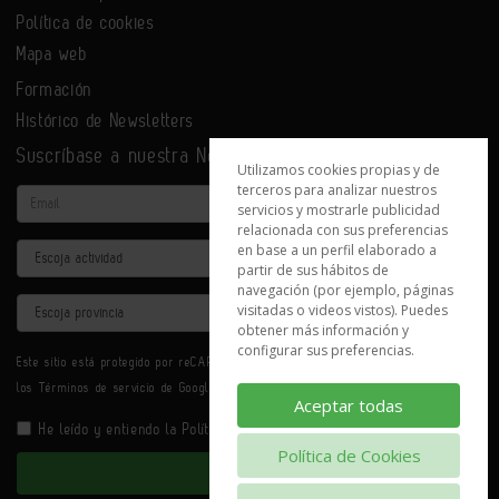
Política de cookies
Mapa web
Formación
Histórico de Newsletters
Suscríbase a nuestra Newsletter
Utilizamos cookies propias y de
terceros para analizar nuestros
Email
servicios y mostrarle publicidad
relacionada con sus preferencias
en base a un perfil elaborado a
Actividad
partir de sus hábitos de
navegación (por ejemplo, páginas
Provincia
visitadas o videos vistos). Puedes
obtener más información y
configurar sus preferencias.
Este sitio está protegido por reCAPTCHA y se aplican la
Política de privacidad
y
los
Términos de servicio
de Google.
Aceptar todas
He leído y entiendo la
Política de Privacidad
Política de Cookies
Enviar