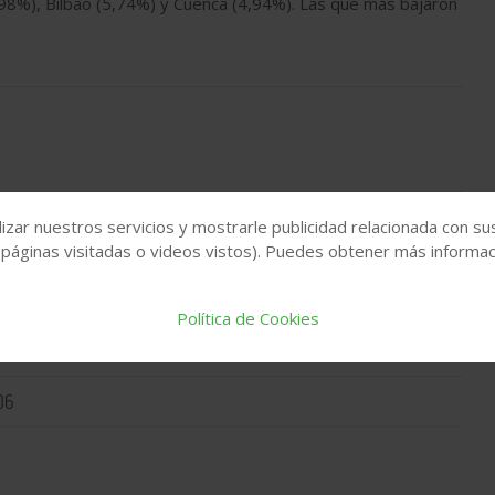
98%), Bilbao (5,74%) y Cuenca (4,94%). Las que más bajaron
izar nuestros servicios y mostrarle publicidad relacionada con su
 páginas visitadas o videos vistos). Puedes obtener más informaci
Política de Cookies
precio de la vivienda impulsa el interés por vivir
os rurales
06