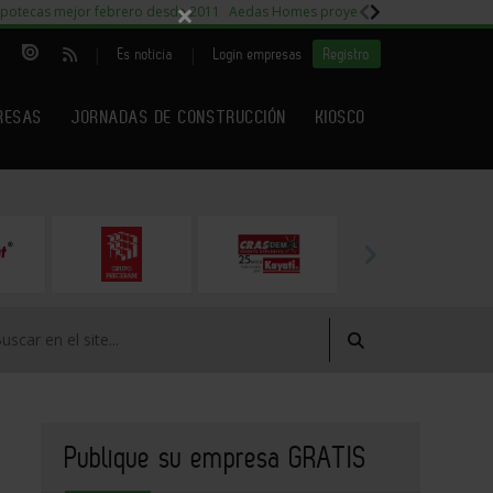
×
potecas mejor febrero desde 2011
Aedas Homes proyecto Fiora
Capitales m
|
|
Es noticia
Login empresas
Registro
RESAS
JORNADAS DE CONSTRUCCIÓN
KIOSCO
Publique su empresa GRATIS