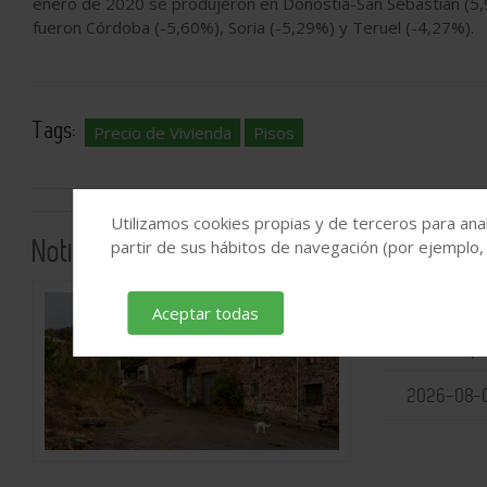
enero de 2020 se produjeron en Donostia-San Sebastián (5,
fueron Córdoba (-5,60%), Soria (-5,29%) y Teruel (-4,27%).
Tags:
Precio de Vivienda
Pisos
Utilizamos cookies propias y de terceros para anal
Noticias relacionadas
partir de sus hábitos de navegación (por ejemplo,
Aceptar todas
El elevado 
en municipi
2026-08-