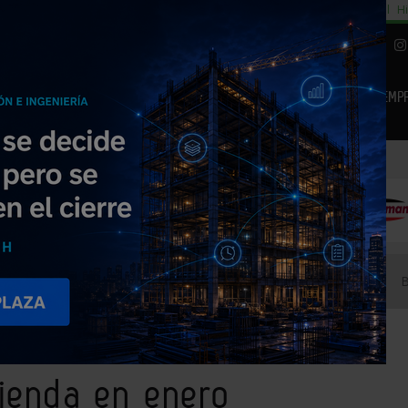
cial
Subida del 8,5% consumo cemento
29% cambiar al alquiler temporal
Hi
|
Piedra Natural
EMP
NOTICIAS
PRODUCTOS
AGENDA
ARTÍCULOS
EMPRESAS PREMIUM
e la vivienda en enero
vienda en enero