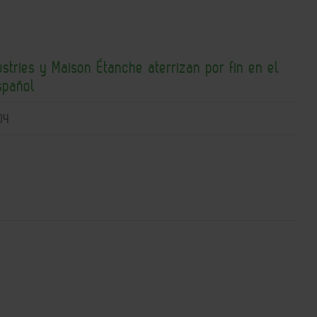
stries y Maison Étanche aterrizan por fin en el
spañol
04