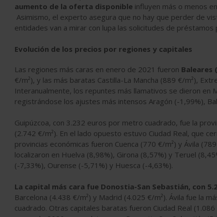
aumento de la oferta disponible
influyen más o menos en 
Asimismo, el experto asegura que no hay que perder de vist
entidades van a mirar con lupa las solicitudes de préstamos 
Evolución de los precios por regiones y capitales
Las regiones más caras en enero de 2021 fueron
Baleares (
€/m²), y las más baratas Castilla-La Mancha (889 €/m²), Extr
Interanualmente, los repuntes más llamativos se dieron en M
registrándose los ajustes más intensos Aragón (-1,99%), Ba
Guipúzcoa, con 3.232 euros por metro cuadrado, fue la provi
(2.742 €/m²). En el lado opuesto estuvo Ciudad Real, que cer
provincias económicas fueron Cuenca (770 €/m²) y Ávila (78
localizaron en Huelva (8,98%), Girona (8,57%) y Teruel (8,45
(-7,33%), Ourense (-5,71%) y Huesca (-4,63%).
La capital más cara fue Donostia-San Sebastián, con 5
Barcelona (4.438 €/m²) y Madrid (4.025 €/m²). Ávila fue la m
cuadrado. Otras capitales baratas fueron Ciudad Real (1.086 