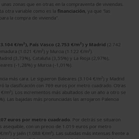
unas zonas que en otras en la compraventa de viviendas.
a otra variable como es la
financiación
, ya que “las
para la compra de vivienda”.
3.104 €/m²), País Vasco (2.753 €/m²) y Madrid
(2.742
emadura (1.021 €/m²) y Murcia (1.122 €/m²).
adrid (3,73%), Cataluña (3,55%) y La Rioja (2,97%),
leares (-1,28%) y Murcia (-1,01%).
ncia más cara. Le siguieron Baleares (3.104 €/m²) y Madrid
ró la clasificación con 769 euros por metro cuadrado. Otras
9 €/m²). Los incrementos más abultados de un año a otro se
%). Las bajadas más pronunciadas las arrojaron Palencia
.207 euros por metro cuadrado
. Por detrás se situaron
ás asequible, con un precio de 1.019 euros por metro
€/m²) y Jaén (1.088 €/m²). Las subidas más intensas frente a