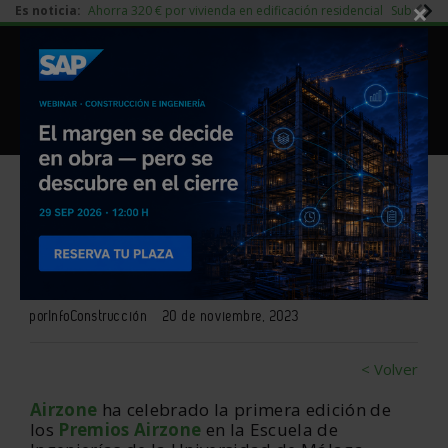
×
Es noticia:
Ahorra 320 € por vivienda en edificación residencial
Subida d
|
Redes Sociales
Piedra Natural
|
Es noticia
Login empresas
Registro
Los premios Airzone 2023 ya
tienen ganadores
por
InfoConstrucción
20 de noviembre, 2023
< Volver
Airzone
ha celebrado la primera edición de
los
Premios Airzone
en la Escuela de