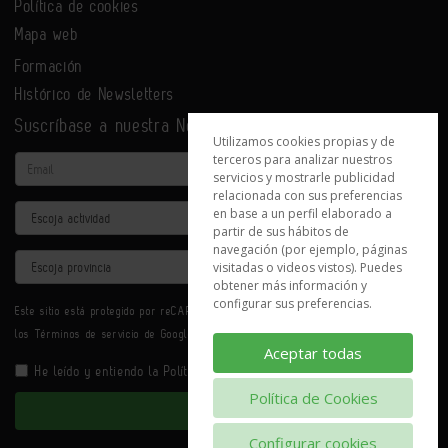
Política de cookies
Mapa web
Formación
Histórico de Newsletters
Suscríbase a nuestra Newsletter
Utilizamos cookies propias y de
terceros para analizar nuestros
Email
servicios y mostrarle publicidad
relacionada con sus preferencias
Actividad
en base a un perfil elaborado a
partir de sus hábitos de
navegación (por ejemplo, páginas
Provincia
visitadas o videos vistos). Puedes
obtener más información y
configurar sus preferencias.
Este sitio está protegido por reCAPTCHA y se aplican la
Política de privacidad
y
los
Términos de servicio
de Google.
Aceptar todas
He leído y entiendo la
Política de Privacidad
Política de Cookies
Enviar
Configurar cookies