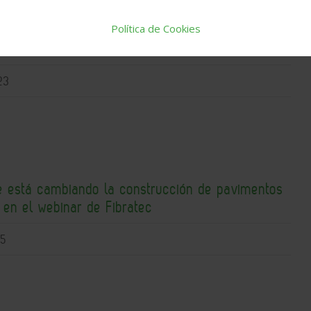
Política de Cookies
 Grupo impulsa su transición energética con la
a solar de su historia en Vila-real
23
ue está cambiando la construcción de pavimentos
s en el webinar de Fibratec
15