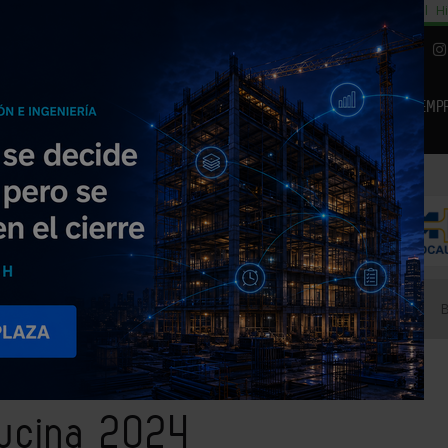
cial
Subida del 8,5% consumo cemento
29% cambiar al alquiler temporal
Hi
|
Piedra Natural
EMP
NOTICIAS
PRODUCTOS
AGENDA
ARTÍCULOS
EMPRESAS PREMIUM
roCucina 2024
Cucina 2024