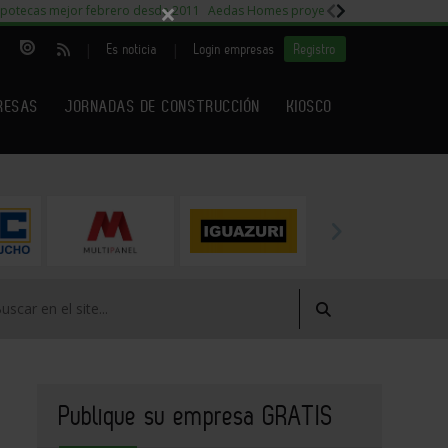
×
potecas mejor febrero desde 2011
Aedas Homes proyecto Fiora
Capitales m
|
|
Es noticia
Login empresas
Registro
RESAS
JORNADAS DE CONSTRUCCIÓN
KIOSCO
Publique su empresa GRATIS