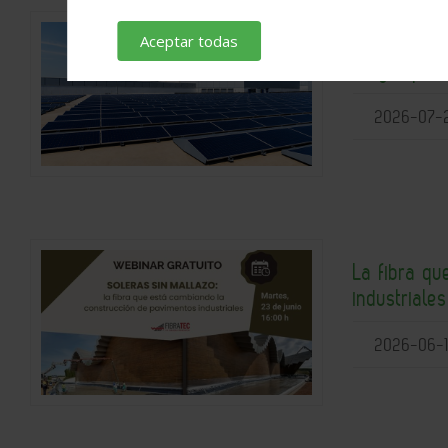
Aceptar todas
Porcelanosa
mayor plant
2026-07-
La fibra q
industriale
2026-06-