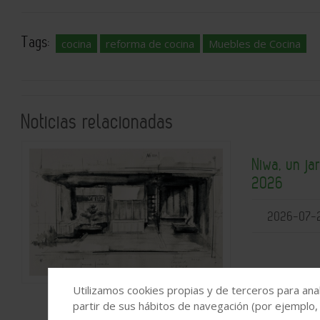
Tags:
cocina
reforma de cocina
Muebles de Cocina
Noticias relacionadas
Niwa, un ja
2026
2026-07-
Utilizamos cookies propias y de terceros para anal
partir de sus hábitos de navegación (por ejemplo,