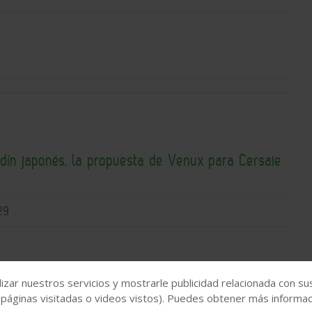
rdín japonés, la propuesta de Venux para Cersaie
29
izar nuestros servicios y mostrarle publicidad relacionada con su
 páginas visitadas o videos vistos). Puedes obtener más informaci