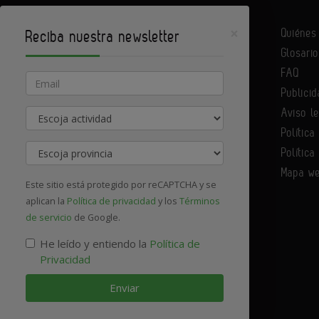
×
Quiéne
Reciba nuestra newsletter
Glosario
Infoconstrucción es un portal de Infoedita
FAQ
Email
Publicid
Aviso l
Actividad
Contacte con nosotros
Política
Provincia
Política
Mapa w
Este sitio está protegido por reCAPTCHA y se
aplican la
Política de privacidad
y los
Términos
de servicio
de Google.
He leído y entiendo la
Política de
Privacidad
Enviar