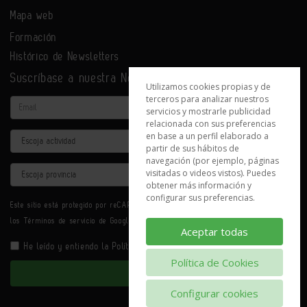
Mapa web
Formación
Histórico de Newsletters
Suscríbase a nuestra Newsletter
Utilizamos cookies propias y de
terceros para analizar nuestros
Email
servicios y mostrarle publicidad
relacionada con sus preferencias
en base a un perfil elaborado a
Actividad
partir de sus hábitos de
navegación (por ejemplo, páginas
Provincia
visitadas o videos vistos). Puedes
obtener más información y
configurar sus preferencias.
Este sitio está protegido por reCAPTCHA y se aplican la
Política de privacidad
y
los
Términos de servicio
de Google.
Aceptar todas
He leído y entiendo la
Política de Privacidad
Política de Cookies
Enviar
Configurar cookies