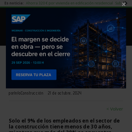
×
Es noticia:
Ahorra 320 € por vivienda en edificación residencial
Subida d
|
Redes Sociales
Piedra Natural
|
Es noticia
Login empresas
Registro
Desinterés de los jóvenes por
el sector de la construcción
por
InfoConstrucción
21 de octubre, 2024
< Volver
Solo el 9% de los empleados en el sector de
la construcción tiene menos de 30 años,