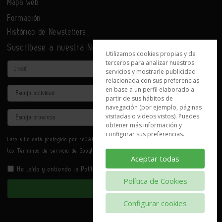
Mapa web
Formación
Histórico de Newsletters
Suscríbase a nuestra Newsletter
Utilizamos cookies propias y de
terceros para analizar nuestros
Email
servicios y mostrarle publicidad
relacionada con sus preferencias
en base a un perfil elaborado a
Actividad
partir de sus hábitos de
navegación (por ejemplo, páginas
Provincia
visitadas o videos vistos). Puedes
obtener más información y
configurar sus preferencias.
Este sitio está protegido por reCAPTCHA y se aplican la
Política de privacidad
y
los
Términos de servicio
de Google.
Aceptar todas
He leído y entiendo la
Política de Privacidad
Política de Cookies
Enviar
Configurar cookies