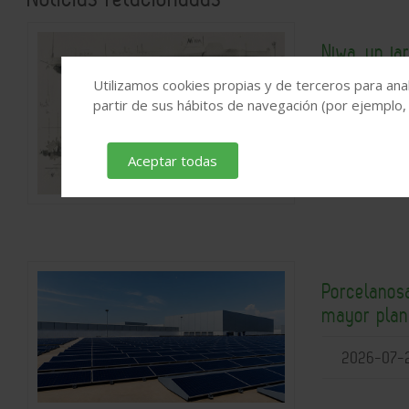
Niwa, un ja
2026
Utilizamos cookies propias y de terceros para anal
partir de sus hábitos de navegación (por ejemplo,
2026-07-
Aceptar todas
Porcelanosa
mayor plant
2026-07-