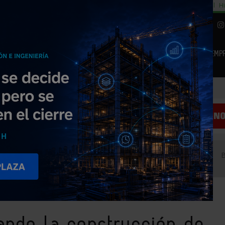
cial
Subida del 8,5% consumo cemento
29% cambiar al alquiler temporal
Hi
|
Piedra Natural
EMP
NOTICIAS
PRODUCTOS
AGENDA
ARTÍCULOS
EMPRESAS PREMIUM
entos industriales en el webinar de Fibratec
ando la construcción de