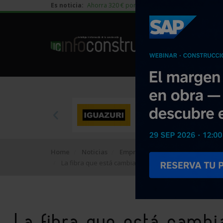
Es noticia:
Ahorra 320 € por vivienda en edificación residen
Home
Noticias
Empresa
La fibra que está cambiando la construcción de pavim
La fibra que está cambi