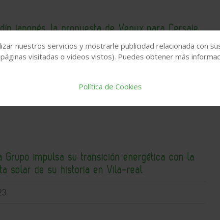
rdín japonés, la propuesta de Venux para Cersaie
izar nuestros servicios y mostrarle publicidad relacionada con su
 páginas visitadas o videos vistos). Puedes obtener más informaci
29
Política de Cookies
 Grupo impulsa su transición energética con la
a solar de su historia en Vila-real
23