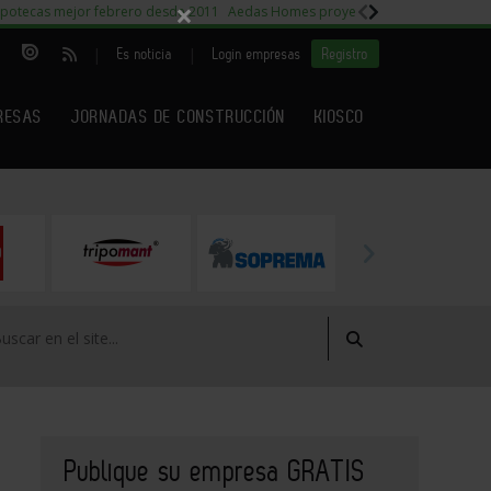
×
potecas mejor febrero desde 2011
Aedas Homes proyecto Fiora
Capitales m
|
|
Es noticia
Login empresas
Registro
RESAS
JORNADAS DE CONSTRUCCIÓN
KIOSCO
Publique su empresa GRATIS