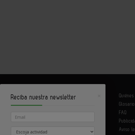
×
Quiéne
Reciba nuestra newsletter
Glosario
Infoconstrucción es un portal de Infoedita
FAQ
Email
Publicid
Aviso l
Actividad