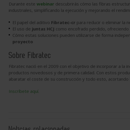
Durante este
webinar
descubrirás cómo las fibras estructur
industriales, simplificando la ejecución y mejorando el ren
El papel del aditivo
Fibratec-cr
para reducir o eliminar la 
El uso de
juntas HCJ
como encofrado perdido, ofreciendo 
Cómo estas soluciones pueden utilizarse de forma indepe
proyecto
Sobre Fibratec
Fibratec nació en el 2009 con el objetivo de incorporar a la 
productos novedosos y de primera calidad. Con estos produc
abaratar el coste de su construcción y todo esto, acortando
Inscríbete aquí.
Noticias relacionadas