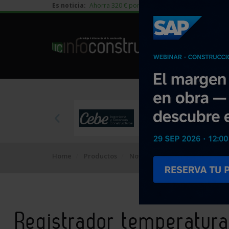
Es noticia:
Ahorra 320 € por vivienda en edificación residen
Home
Productos
Novedades
Registrador te
Registrador temperatur