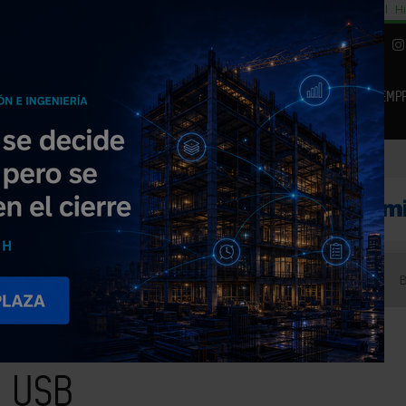
cial
Subida del 8,5% consumo cemento
29% cambiar al alquiler temporal
Hi
|
Piedra Natural
EMP
NOTICIAS
PRODUCTOS
AGENDA
ARTÍCULOS
EMPRESAS PREMIUM
mperatura USB
a USB