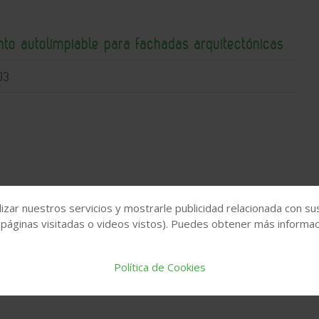
nto autolimpiable para fachadas arquitectónicas
03
ompacta con recuperación de calor para
izar nuestros servicios y mostrarle publicidad relacionada con su
residenciales y comerciales
 páginas visitadas o videos vistos). Puedes obtener más informaci
29
Política de Cookies