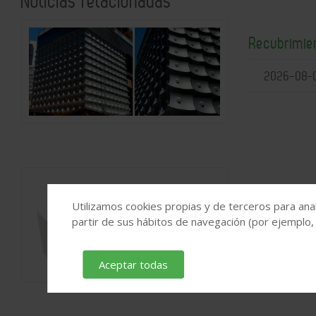
Noticias relacionadas
Recubrimie
2026-08-
Solución c
Utilizamos cookies propias y de terceros para anal
proyectos 
partir de sus hábitos de navegación (por ejemplo,
2026-07-
Aceptar todas