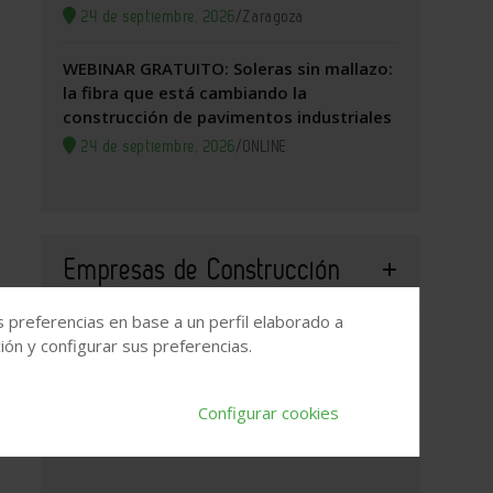
24 de septiembre, 2026
/
Zaragoza
WEBINAR GRATUITO: Soleras sin mallazo:
la fibra que está cambiando la
construcción de pavimentos industriales
24 de septiembre, 2026
/
ONLINE
Empresas de Construcción
s preferencias en base a un perfil elaborado a
ón y configurar sus preferencias.
Trabajos Verticales Logroño
Reformas Integrales Logroño
SyF Obras y Reformas
Configurar cookies
Henan Dejun Industrial Co., Ltd