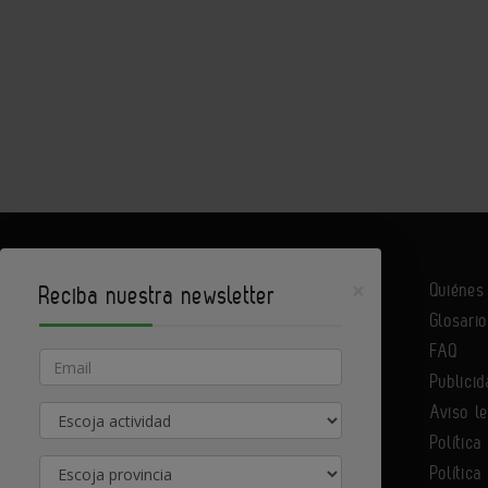
×
Quiéne
Reciba nuestra newsletter
Glosario
Infoconstrucción es un portal de Infoedita
FAQ
Email
Publicid
Aviso l
Actividad
Contacte con nosotros
Política
Provincia
Política