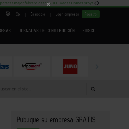
×
potecas mejor febrero desde 2011
Aedas Homes proyecto Fiora
Capitales m
|
|
Es noticia
Login empresas
Registro
RESAS
JORNADAS DE CONSTRUCCIÓN
KIOSCO
Publique su empresa GRATIS