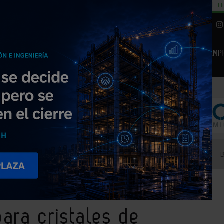
cial
Subida del 8,5% consumo cemento
29% cambiar al alquiler temporal
Hi
|
Piedra Natural
EMP
NOTICIAS
PRODUCTOS
AGENDA
ARTÍCULOS
EMPRESAS PREMIUM
ección para cristales de ventanas
ara cristales de