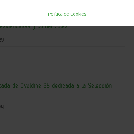
Política de Cookies
ompacta con recuperación de calor para
residenciales y comerciales
29
itada de Ovaldine 65 dedicada a la Selección
24