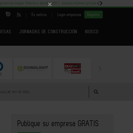
×
potecas mejor febrero desde 2011
Aedas Homes proyecto Fiora
Capitales m
|
|
Es noticia
Login empresas
Registro
RESAS
JORNADAS DE CONSTRUCCIÓN
KIOSCO
Publique su empresa GRATIS