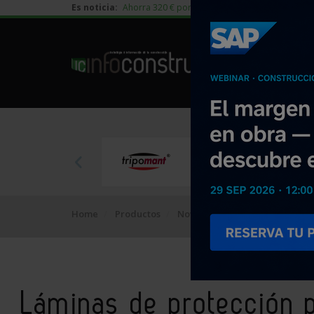
Es noticia:
Ahorra 320 € por vivienda en edificación residen
Home
Productos
Novedades
Láminas de prot
Láminas de protección p