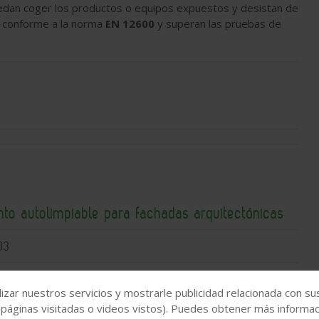
puedan coger los productos o equipos expuestos y desistan de
to conforme a la norma
EN 12600
y superan las pruebas de
nto autolimpiable para fachadas arquitectónicas
03
izar nuestros servicios y mostrarle publicidad relacionada con su
 páginas visitadas o videos vistos). Puedes obtener más informaci