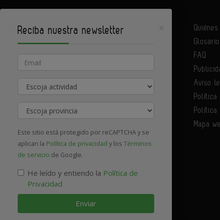
×
Quiéne
Reciba nuestra newsletter
Glosario
Infoconstrucción es un portal de Infoedita
FAQ
Email
Publicid
Aviso l
Actividad
Contacte con nosotros
Política
Provincia
Política
Mapa w
Este sitio está protegido por reCAPTCHA y se
aplican la
Política de privacidad
y los
Términos
de servicio
de Google.
He leído y entiendo la
Política de
Privacidad
Enviar