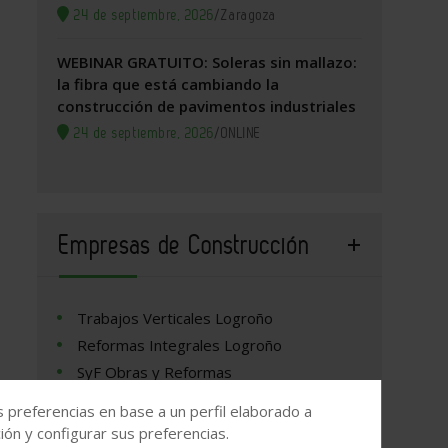
24 de septiembre, 2026
/
Zaragoza
WEBINAR GRATUITO: Soleras sin mallazo:
la fibra que está cambiando la
construcción de pavimentos industriales
24 de septiembre, 2026
/
ONLINE
Empresas de Construcción
Trabajos Verticales Logroño
Reformas Integrales Logroño
SyF Obras y Reformas
Henan Dejun Industrial Co., Ltd
s preferencias en base a un perfil elaborado a
ón y configurar sus preferencias.