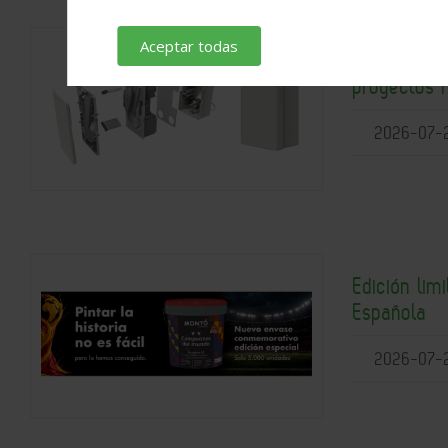
Aceptar todas
Solución c
proyectos 
2026-07-
Edición lim
Española
2026-07-