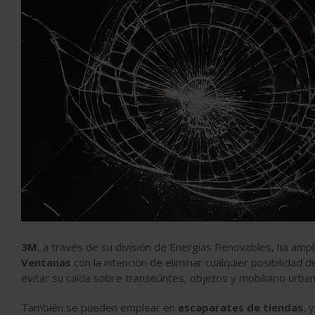
3M
, a través de su división de Energías Renovables, ha ampl
Ventanas
con la intención de eliminar cualquier posibilidad 
evitar su caída sobre transeúntes, objetos y mobiliario urba
También se pueden emplear en
escaparates de tiendas
, 