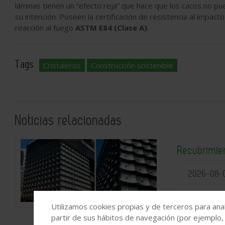
láminas tienen un “efecto reja” que hace que los cacos no 
su intención. Poseen la certificación de resistencia al impac
reacción al fuego
ASTM E84 (Clase A)
.
Tags:
Cristaleros
Construcción sostenible
Noticias relacionadas
Recubrimie
2026-08-
Utilizamos cookies propias y de terceros para anal
partir de sus hábitos de navegación (por ejemplo,