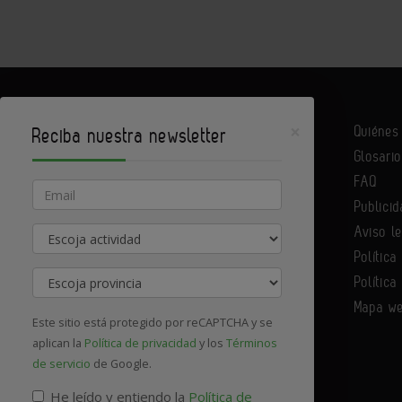
×
Quiéne
Reciba nuestra newsletter
Glosario
Infoconstrucción es un portal de Infoedita
FAQ
Email
Publicid
Aviso l
Actividad
Contacte con nosotros
Política
Provincia
Política
Mapa w
Este sitio está protegido por reCAPTCHA y se
aplican la
Política de privacidad
y los
Términos
de servicio
de Google.
He leído y entiendo la
Política de