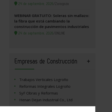
24 de septiembre, 2026
/
Zaragoza
WEBINAR GRATUITO: Soleras sin mallazo:
la fibra que está cambiando la
construcción de pavimentos industriales
24 de septiembre, 2026
/
ONLINE
Empresas de Construcción
Trabajos Verticales Logroño
Reformas Integrales Logroño
SyF Obras y Reformas
Henan Dejun Industrial Co., Ltd