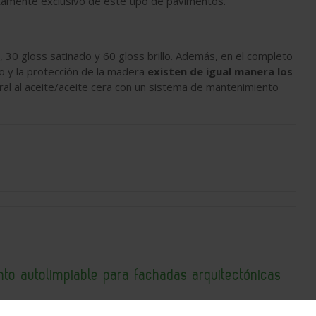
utamente exclusivo de este tipo de pavimentos.
 30 gloss satinado y 60 gloss brillo. Además, en el completo
 y la protección de la madera
existen de igual manera los
ural al aceite/aceite cera con un sistema de mantenimiento
nto autolimpiable para fachadas arquitectónicas
03