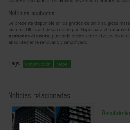
confiere a la madera, resaltando el veteado natural y absol
Múltiples acabados
Se presenta disponible en los grados de brillo 10 gloss mate,
sistema Ultracoat desarrollado por Mapei para el tratamiento
acabados al aceite
, pudiendo decidir entre el acabado nat
absolutamente renovado y simplificado.
Tags:
Construcción
Mapei
Noticias relacionadas
Recubrimie
2026-08-