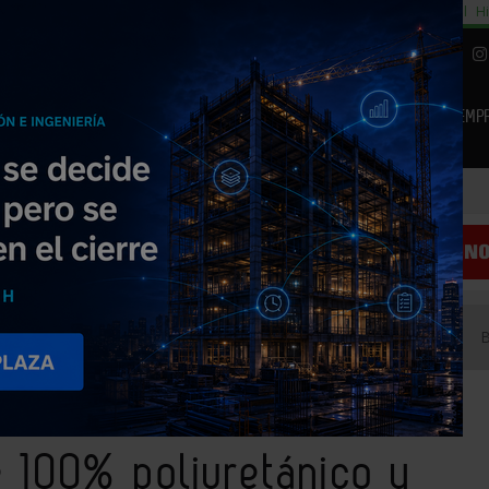
cial
Subida del 8,5% consumo cemento
29% cambiar al alquiler temporal
Hi
|
Piedra Natural
EMP
NOTICIAS
PRODUCTOS
AGENDA
ARTÍCULOS
EMPRESAS PREMIUM
nente 100% poliuretánico y alfático
100% poliuretánico y