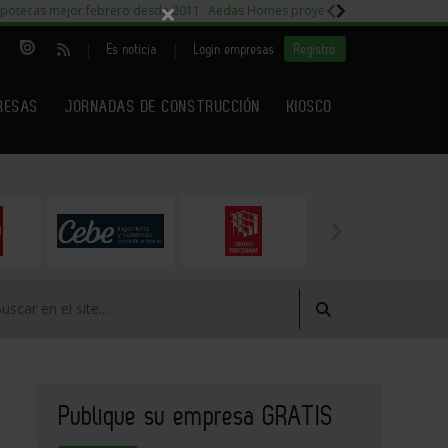
×
potecas mejor febrero desde 2011
Aedas Homes proyecto Fiora
Capitales m
|
|
Es noticia
Login empresas
Registro
RESAS
JORNADAS DE CONSTRUCCIÓN
KIOSCO
Publique su empresa GRATIS