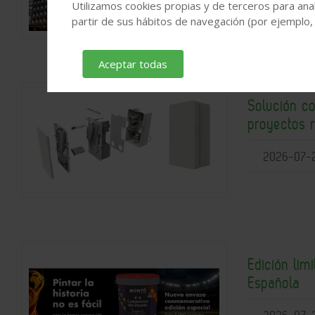
Utilizamos cookies propias y de terceros para anal
partir de sus hábitos de navegación (por ejemplo,
Aceptar todas
Solución c
proyectos 
2026-07-
Edición lim
Española