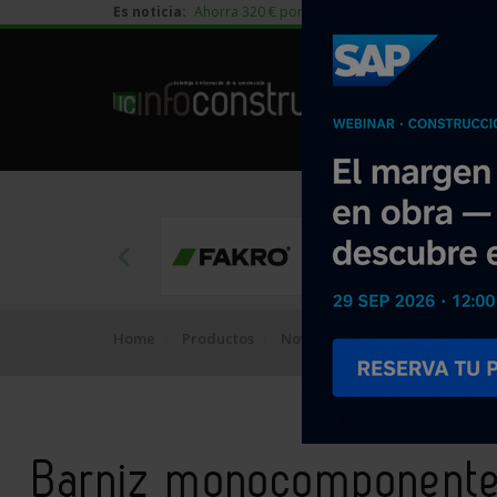
Es noticia:
Ahorra 320 € por vivienda en edificación residen
Home
Productos
Novedades
Barniz monocompo
Barniz monocomponente 