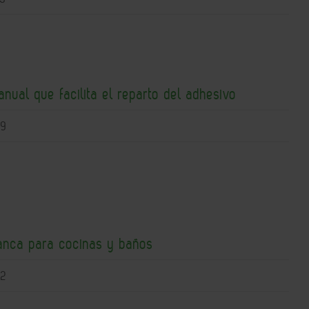
nual que facilita el reparto del adhesivo
09
lanca para cocinas y baños
02