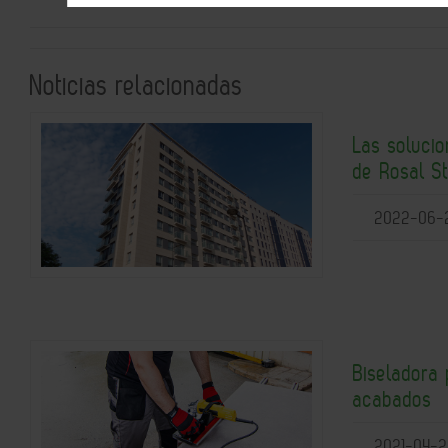
Noticias relacionadas
Las solucio
de Rosal S
2022-06-
Biseladora 
acabados
2021-04-