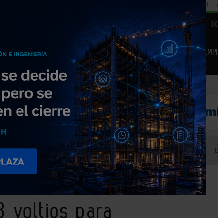
cial
Subida del 8,5% consumo cemento
29% cambiar al alquiler temporal
Hi
|
Piedra Natural
EMP
NOTICIAS
PRODUCTOS
AGENDA
ARTÍCULOS
EMPRESAS PREMIUM
ectas de 18 voltios para profesionales
 voltios para