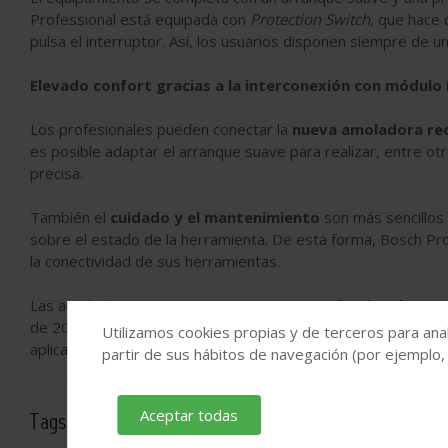
Professional está equipada con
Protection Switch,
que hace 
pulsa el interruptor. Así, los usuarios disponen siempre de u
Elevado confort gracias a la interconexión con módulo
Los profesionales pueden conectar la
nueva amoladora re
es posible adaptar el arranque suave para realizar, entre ot
precisa.
También el
cuidado y el mantenimiento
son más sencillos 
sobre el estado de la herramienta. De esta forma, Bosch Pro
la conectividad de sus herramientas.
Las amoladoras
rectas GGS 18V-23 LC Professional
y
GGS 
de 2019. Gracias al amplio programa de accesorios de
Bosch
Utilizamos cookies propias y de terceros para anal
aplicaciones. Los precios indicados son precios de venta re
partir de sus hábitos de navegación (por ejemplo,
Aceptar todas
Tags:
Bosch
Productos