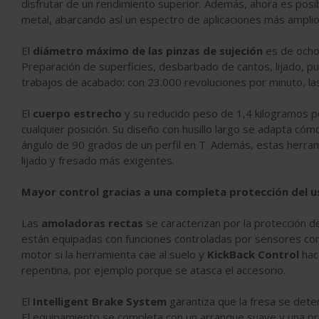
disfrutar de un rendimiento superior. Además, ahora es posib
metal, abarcando así un espectro de aplicaciones más amplio
El
diámetro máximo de las pinzas de sujeción
es de ocho 
Preparación de superficies, desbarbado de cantos, lijado, pu
trabajos de acabado: con 23.000 revoluciones por minuto, la
El
cuerpo estrecho
y su reducido peso de 1,4 kilogramos pe
cualquier posición. Su diseño con husillo largo se adapta có
ángulo de 90 grados de un perfil en T. Además, estas herram
lijado y fresado más exigentes.
Mayor control gracias a una completa protección del u
Las
amoladoras rectas
se caracterizan por la protección 
están equipadas con funciones controladas por sensores c
motor si la herramienta cae al suelo y
KickBack Control
hac
repentina, por ejemplo porque se atasca el accesorio.
El
Intelligent Brake System
garantiza que la fresa se dete
El equipamiento se completa con un arranque suave y una pr