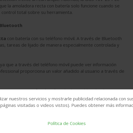
que
la amoladora recta con batería solo funcione cuando se
n control total sobre su herramienta.
 Bluetooth
cta
con batería con su teléfono móvil. A través de Bluetooth
ras, tareas de lijado de manera especialmente controlada y
ya que a través del teléfono móvil puede ver información
fessional proporciona un valor añadido al usuario a través de
18V-23 PLC Professional
están disponibles desde enero
 Professional
, sirven para llevar a cabo gran número de
izar nuestros servicios y mostrarle publicidad relacionada con su
comendados sin IVA.
 páginas visitadas o videos vistos). Puedes obtener más informaci
Política de Cookies