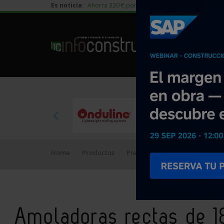
Es noticia:
Ahorra 320 € por vivienda en edificación residen
Home
Productos
Piedra Natural
Amoladoras r
Amoladoras rectas de 18