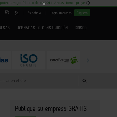
×
potecas mejor febrero desde 2011
Aedas Homes proyecto Fiora
Capitales m
|
|
Es noticia
Login empresas
Registro
RESAS
JORNADAS DE CONSTRUCCIÓN
KIOSCO
Publique su empresa GRATIS