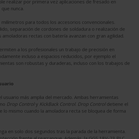
le realizar por primera vez aplicaciones de fresado en
 que nunca.
milímetros para todos los accesorios convencionales.
lido, separación de cordones de soldadura o realización de
s amoladoras rectas con batería avanzan con gran agilidad.
rmiten a los profesionales un trabajo de precisión en
modamente incluso a espacios reducidos, por ejemplo el
ientas son robustas y duraderas, incluso con los trabajos de
suario
del usuario más amplia del mercado. Ambas herramientas
omo
Drop Control
y
KickBack Control
.
Drop Control
detiene el
e lo mismo cuando la amoladora recta se bloquea de forma
nga en solo dos segundos tras la parada de la herramienta.
otección frente al rearranque. Además, la GGS 18V-23 PLC