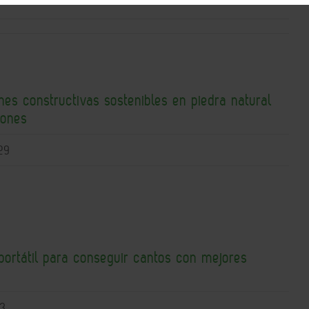
nes constructivas sostenibles en piedra natural
tones
29
portátil para conseguir cantos con mejores
23