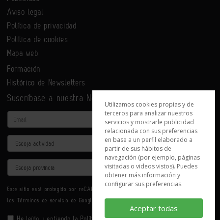
Aviso legal
Política de privacidad
Política de cookies
Mapa web
Formación
Histórico de Newsletters
Suscríbase a nuestra Newsletter
Utilizamos cookies propias y de
terceros para analizar nuestros
Email
servicios y mostrarle publicidad
relacionada con sus preferencias
en base a un perfil elaborado a
Actividad
partir de sus hábitos de
navegación (por ejemplo, páginas
Provincia
visitadas o videos vistos). Puedes
obtener más información y
configurar sus preferencias.
Este sitio está protegido por reCAPTCHA y se aplican la
Política de privacidad
y
los
Términos de servicio
de Google.
Aceptar todas
He leído y entiendo la
Política de Privacidad