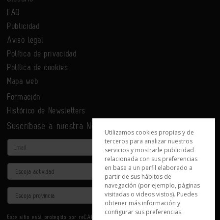
FAQ
Publicidad
Aviso legal
Política de privacidad
Política de cookies
Mapa web
Formación
Histórico de Newsletters
Suscríbase a nuestra Newsletter
Utilizamos cookies propias y de
terceros para analizar nuestros
Email
servicios y mostrarle publicidad
relacionada con sus preferencias
en base a un perfil elaborado a
Actividad
partir de sus hábitos de
navegación (por ejemplo, páginas
Provincia
visitadas o videos vistos). Puedes
obtener más información y
configurar sus preferencias.
Este sitio está protegido por reCAPTCHA y se aplican la
Política de privacidad
y