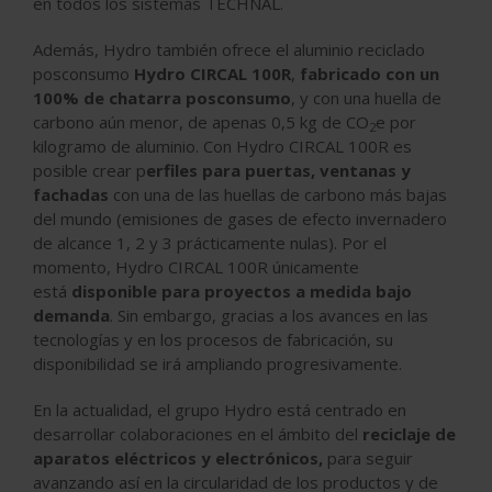
en todos los sistemas TECHNAL.
Además, Hydro también ofrece el aluminio reciclado
posconsumo
Hydro CIRCAL 100R
,
fabricado con un
100% de chatarra posconsumo
, y con una huella de
carbono aún menor, de apenas 0,5 kg de CO
e por
2
kilogramo de aluminio. Con Hydro CIRCAL 100R es
posible crear p
erfiles para puertas, ventanas y
fachadas
con una de las huellas de carbono más bajas
del mundo (emisiones de gases de efecto invernadero
de alcance 1, 2 y 3 prácticamente nulas). Por el
momento, Hydro CIRCAL 100R únicamente
está
disponible para proyectos a medida bajo
demanda
. Sin embargo, gracias a los avances en las
tecnologías y en los procesos de fabricación, su
disponibilidad se irá ampliando progresivamente.
En la actualidad, el grupo Hydro está centrado en
desarrollar colaboraciones en el ámbito del
reciclaje de
aparatos eléctricos y electrónicos,
para seguir
avanzando así en la circularidad de los productos y de