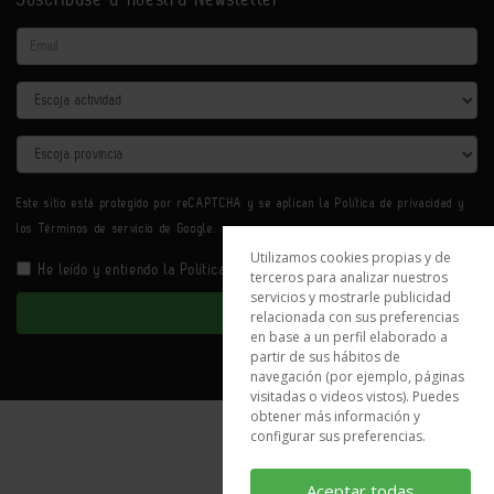
Email
Actividad
Provincia
Este sitio está protegido por reCAPTCHA y se aplican la
Política de privacidad
y
los
Términos de servicio
de Google.
Utilizamos cookies propias y de
He leído y entiendo la
Política de Privacidad
terceros para analizar nuestros
servicios y mostrarle publicidad
Enviar
relacionada con sus preferencias
en base a un perfil elaborado a
partir de sus hábitos de
navegación (por ejemplo, páginas
visitadas o videos vistos). Puedes
obtener más información y
configurar sus preferencias.
Aceptar todas