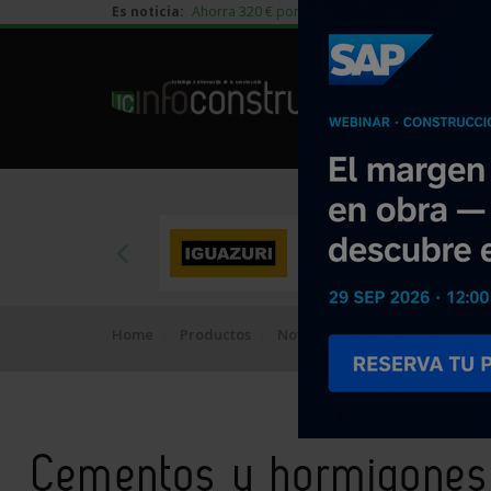
Es noticia:
Ahorra 320 € por vivienda en edificación residen
Home
Productos
Novedades
Cementos y hor
Cementos y hormigone