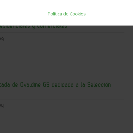
Política de Cookies
ompacta con recuperación de calor para
residenciales y comerciales
29
itada de Ovaldine 65 dedicada a la Selección
24