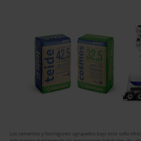
Los cementos y hormigones agrupados bajo este sello ofrec
aplicaciones manteniendo las prestaciones habituales de cal