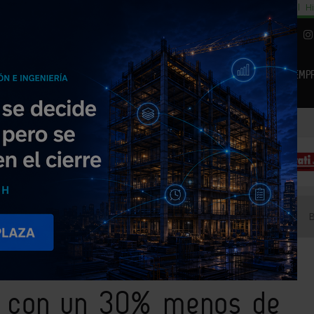
cial
Subida del 8,5% consumo cemento
29% cambiar al alquiler temporal
Hi
|
Piedra Natural
EMP
NOTICIAS
PRODUCTOS
AGENDA
ARTÍCULOS
EMPRESAS PREMIUM
migones con un 30% menos de emisiones de CO2
s con un 30% menos de