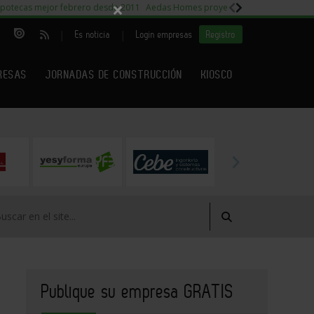
×
potecas mejor febrero desde 2011
Aedas Homes proyecto Fiora
Capitales m
|
|
Es noticia
Login empresas
Registro
RESAS
JORNADAS DE CONSTRUCCIÓN
KIOSCO
Publique su empresa GRATIS