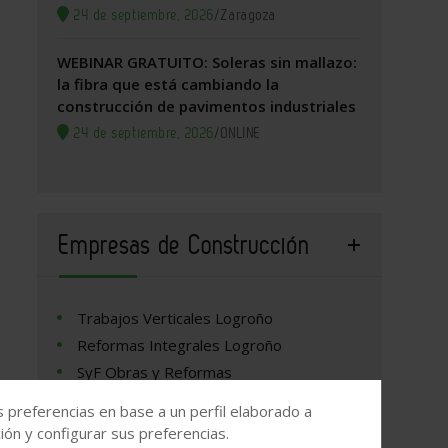
24 de septiembre, 2026
/
Zaragoza
WEBINAR GRATUITO: Soleras sin mallazo:
la fibra que está cambiando la
construcción de pavimentos industriales
24 de septiembre, 2026
/
ONLINE
Empresas de Construcción
Trabajos Verticales Logroño
Reformas Integrales Logroño
SyF Obras y Reformas
Henan Dejun Industrial Co., Ltd
s preferencias en base a un perfil elaborado a
ón y configurar sus preferencias.