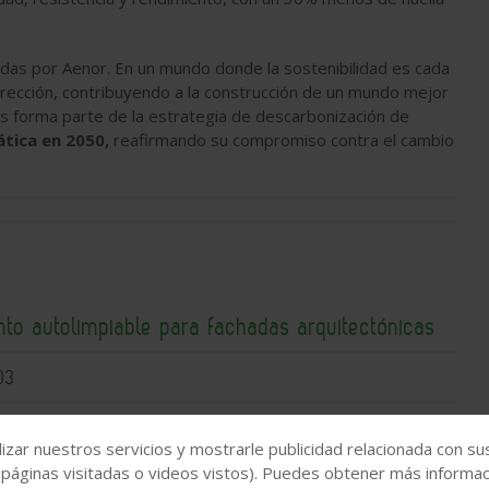
adas por Aenor. En un mundo donde la sostenibilidad es cada
irección, contribuyendo a la construcción de un mundo mejor
s forma parte de la estrategia de descarbonización de
tica en 2050,
reafirmando su compromiso contra el cambio
nto autolimpiable para fachadas arquitectónicas
03
izar nuestros servicios y mostrarle publicidad relacionada con su
 páginas visitadas o videos vistos). Puedes obtener más informaci