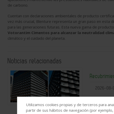
de carbono.
Cuentan con declaraciones ambientales de producto certific
vez más crucial, Blenture representa un gran paso en esta d
para las generaciones futuras. Esta nueva gama de producto
Votorantim Cimentos para alcanzar la neutralidad climá
climático y el cuidado del planeta.
Noticias relacionadas
Recubrimie
2026-08-
Utilizamos cookies propias y de terceros para anal
partir de sus hábitos de navegación (por ejemplo,