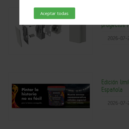
Aceptar todas
Solución c
proyectos 
2026-07-
Edición lim
Española
2026-07-