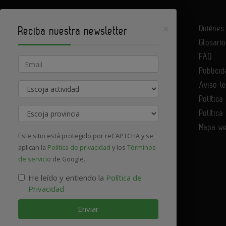
×
Quiéne
Reciba nuestra newsletter
Glosario
Infoconstrucción es un portal de Infoedita
FAQ
Email
Publicid
Aviso l
Actividad
Contacte con nosotros
Política
Provincia
Política
Mapa w
Este sitio está protegido por reCAPTCHA y se
aplican la
Política de privacidad
y los
Términos
de servicio
de Google.
He leído y entiendo la
Política de
Privacidad
Enviar