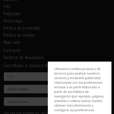
FAQ
Publicidad
Aviso legal
Política de privacidad
Política de cookies
Mapa web
Formación
Histórico de Newsletters
Suscríbase a nuestra Newsletter
Utilizamos cookies propias y de
terceros para analizar nuestros
Email
servicios y mostrarle publicidad
relacionada con sus preferencias
en base a un perfil elaborado a
Actividad
partir de sus hábitos de
navegación (por ejemplo, páginas
Provincia
visitadas o videos vistos). Puedes
obtener más información y
configurar sus preferencias.
Este sitio está protegido por reCAPTCHA y se aplican la
Política de privacidad
y