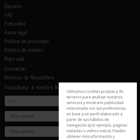
Glosario
FAQ
Publicidad
Aviso legal
Política de privacidad
Política de cookies
Mapa web
Formación
Histórico de Newsletters
Suscríbase a nuestra Newsletter
Utilizamos cookies propias y de
terceros para analizar nuestros
Email
servicios y mostrarle publicidad
relacionada con sus preferencias
en base a un perfil elaborado a
Actividad
partir de sus hábitos de
navegación (por ejemplo, páginas
Provincia
visitadas o videos vistos). Puedes
obtener más información y