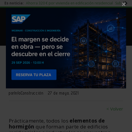
×
Es noticia:
Ahorra 320 € por vivienda en edificación residencial
Subida d
|
Redes Sociales
Piedra Natural
|
Es noticia
Login empresas
Registro
Reparación de hormigón no
estructural
por
InfoConstrucción
27 de mayo, 2021
< Volver
Prácticamente, todos los
elementos de
hormigón
que forman parte de edificios