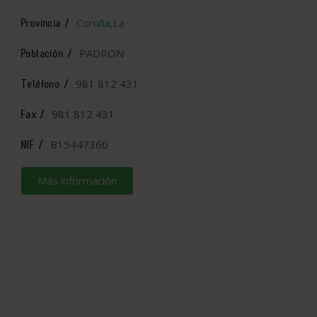
Coruña,La
Provincia /
PADRON
Población /
981 812 431
Teléfono /
981 812 431
Fax /
B15447360
NIF /
Más información