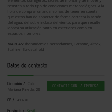
elementos son ligeros, fáciles de montar y de mover y
resisten a todo tipo de condiciones meteorológicas. A la
hora de comprar un andamio has de tener en cuenta
que estos han de soportar de forma correcta la acción
del agua, del sol, e incluso del viento, para que resulte
idónea su utilización tanto en exteriores como en
espacios interiores.
MARCAS
: IberandamiosIberandamios, Faraone, Altrex,
Scafline, Euroscaffold
Datos de contacto
Calle
Dirección /
CONTACTE CON LA EMPRESA
Mariana Pineda, 28
41430
CP /
Sevilla
Provincia /