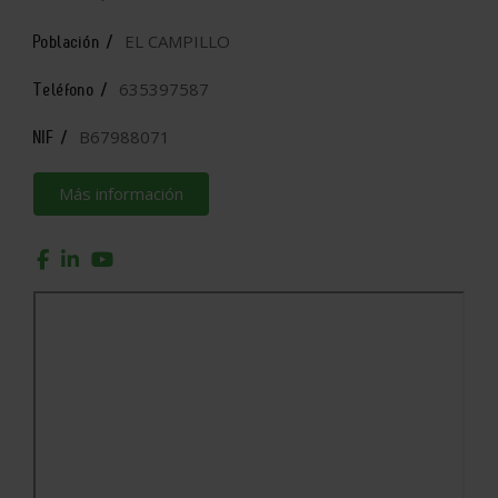
EL CAMPILLO
Población /
635397587
Teléfono /
B67988071
NIF /
Más información