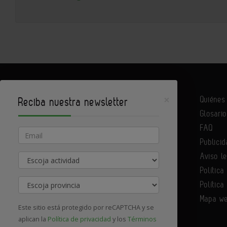
×
Quiéne
Reciba nuestra newsletter
Glosario
Infoconstrucción es un portal de Infoedita
FAQ
Email
Publicid
Aviso l
Actividad
Contacte con nosotros
Política
Provincia
Política
Mapa w
Este sitio está protegido por reCAPTCHA y se
aplican la
Política de privacidad
y los
Términos