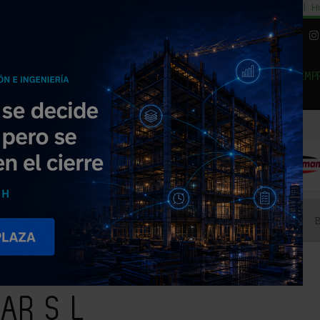
cial
Subida del 8,5% consumo cemento
29% cambiar al alquiler temporal
Hi
|
Piedra Natural
EMP
NOTICIAS
PRODUCTOS
AGENDA
ARTÍCULOS
EMPRESAS PREMIUM
A BALEAR S L
AR S L