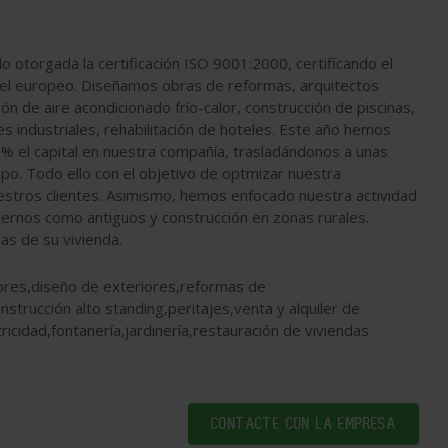
 otorgada la certificación ISO 9001:2000, certificando el
nivel europeo. Diseñamos obras de reformas, arquitectos
ión de aire acondicionado frío-calor, construcción de piscinas,
s industriales, rehabilitación de hoteles. Este año hemos
 el capital en nuestra compañía, trasladándonos a unas
po. Todo ello con el objetivo de optmizar nuestra
estros clientes. Asimismo, hemos enfocado nuestra actividad
dernos como antiguos y construcción en zonas rurales.
as de su vivienda.
iores,diseño de exteriores,reformas de
nstrucción alto standing,peritajes,venta y alquiler de
icidad,fontanería,jardinería,restauración de viviendas
CONTACTE CON LA EMPRESA