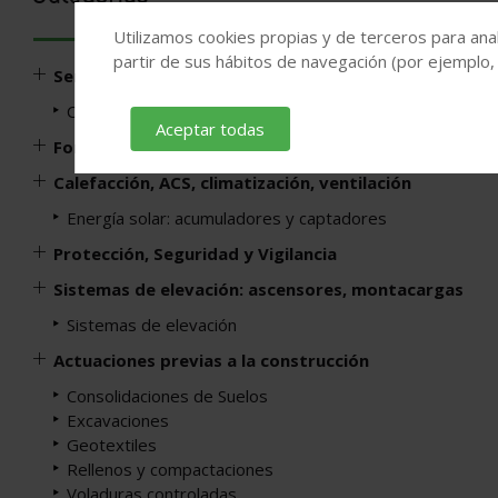
Utilizamos cookies propias y de terceros para anal
partir de sus hábitos de navegación (por ejemplo,
Servicios profesionales
Construcción de viviendas e ingeniería civil
Aceptar todas
Fontanería y depuración
Calefacción, ACS, climatización, ventilación
Energía solar: acumuladores y captadores
Protección, Seguridad y Vigilancia
Sistemas de elevación: ascensores, montacargas
Sistemas de elevación
Actuaciones previas a la construcción
Consolidaciones de Suelos
Excavaciones
Geotextiles
Rellenos y compactaciones
Voladuras controladas