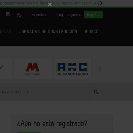
×
potecas mejor febrero desde 2011
Aedas Homes proyecto Fiora
Capitales m
|
|
Es noticia
Login empresas
Registro
RESAS
JORNADAS DE CONSTRUCCIÓN
KIOSCO
¿Aún no está registrado?