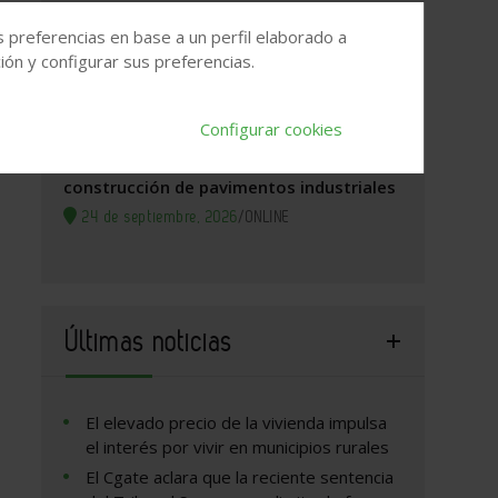
Zaragoza, 2026. Jornada Arquitectura y
s preferencias en base a un perfil elaborado a
Construcción
ón y configurar sus preferencias.
24 de septiembre, 2026
/
Zaragoza
Configurar cookies
WEBINAR GRATUITO: Soleras sin mallazo:
la fibra que está cambiando la
construcción de pavimentos industriales
24 de septiembre, 2026
/
ONLINE
Últimas noticias
El elevado precio de la vivienda impulsa
el interés por vivir en municipios rurales
El Cgate aclara que la reciente sentencia