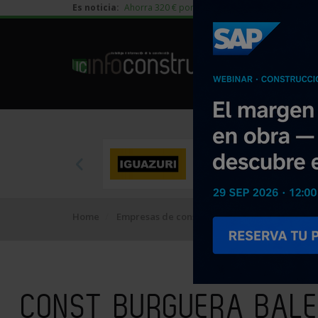
Es noticia:
Ahorra 320 € por vivienda en edificación residen
Home
Empresas de construcción
CONST BURGUER
CONST BURGUERA BALE