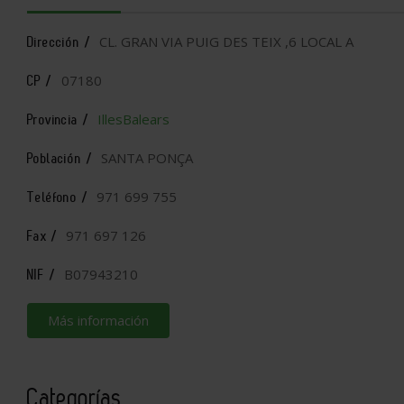
CL. GRAN VIA PUIG DES TEIX ,6 LOCAL A
Dirección /
07180
CP /
IllesBalears
Provincia /
SANTA PONÇA
Población /
971 699 755
Teléfono /
971 697 126
Fax /
B07943210
NIF /
Más información
Categorías