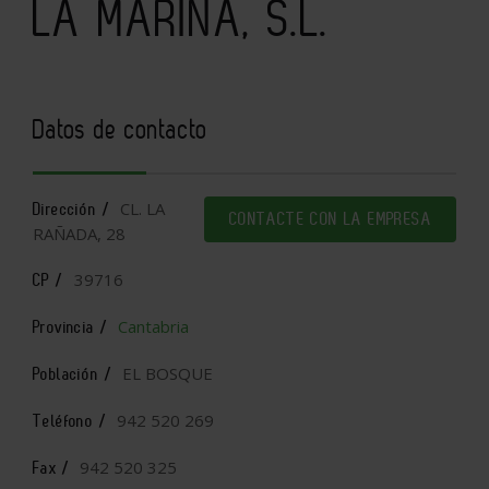
LA MARINA, S.L.
Datos de contacto
CL. LA
Dirección /
CONTACTE CON LA EMPRESA
RAÑADA, 28
39716
CP /
Cantabria
Provincia /
EL BOSQUE
Población /
942 520 269
Teléfono /
942 520 325
Fax /