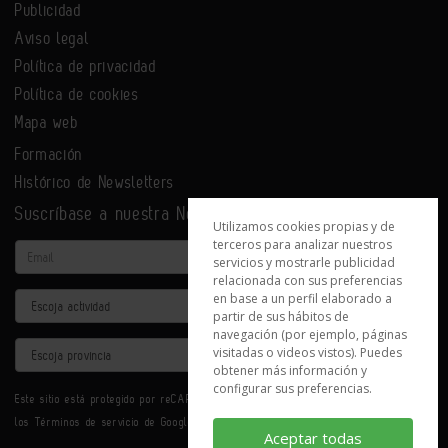
Publicidad
Aviso legal
Política de privacidad
Política de cookies
Mapa web
Formación
Histórico de Newsletters
Suscríbase a nuestra Newsletter
Utilizamos cookies propias y de
terceros para analizar nuestros
Email
servicios y mostrarle publicidad
relacionada con sus preferencias
en base a un perfil elaborado a
Actividad
partir de sus hábitos de
navegación (por ejemplo, páginas
Provincia
visitadas o videos vistos). Puedes
obtener más información y
configurar sus preferencias.
Este sitio está protegido por reCAPTCHA y se aplican la
Política de privacidad
y
los
Términos de servicio
de Google.
Aceptar todas