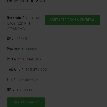
Datos de contacto
CL. GRAL.
Dirección /
CONTACTE CON LA EMPRESA
LACY N.21PI.1
PTA.DCHA.
28045
CP /
Madrid
Provincia /
MADRID
Población /
915 271 000
Teléfono /
914 687 975
Fax /
B28263333
NIF /
Más información