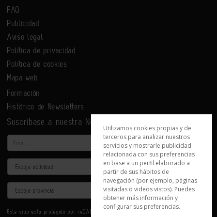
FAQ
Publicidad
Aviso legal
Política de privacidad
Política de cookies
Mapa web
Formación
Histórico de Newsletters
Suscríbase a nuestra Newsletter
Utilizamos cookies propias y de
terceros para analizar nuestros
Email
servicios y mostrarle publicidad
relacionada con sus preferencias
en base a un perfil elaborado a
Actividad
partir de sus hábitos de
navegación (por ejemplo, páginas
Provincia
visitadas o videos vistos). Puedes
obtener más información y
configurar sus preferencias.
Este sitio está protegido por reCAPTCHA y se aplican la
Política de privacidad
y