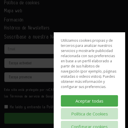
Política de cookies
Mapa web
Formación
Histórico de Newsletters
Suscríbase a nuestra Newsletter
Utilizamos cookies propias y de
terceros para analizar nuestros
Email
servicios y mostrarle publicidad
relacionada con sus preferencias
en base a un perfil elaborado a
Actividad
partir de sus hábitos de
navegación (por ejemplo, páginas
Provincia
visitadas o videos vistos). Puedes
obtener más información y
configurar sus preferencias.
Este sitio está protegido por reCAPTCHA y se aplican la
Política de privacidad
y
los
Términos de servicio
de Google.
Aceptar todas
He leído y entiendo la
Política de Privacidad
Política de Cookies
Enviar
Configurar cookies