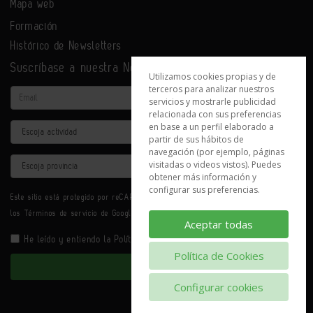
Mapa web
Formación
Histórico de Newsletters
Suscríbase a nuestra Newsletter
Utilizamos cookies propias y de
terceros para analizar nuestros
Email
servicios y mostrarle publicidad
relacionada con sus preferencias
en base a un perfil elaborado a
Actividad
partir de sus hábitos de
navegación (por ejemplo, páginas
Provincia
visitadas o videos vistos). Puedes
obtener más información y
configurar sus preferencias.
Este sitio está protegido por reCAPTCHA y se aplican la
Política de privacidad
y
los
Términos de servicio
de Google.
Aceptar todas
He leído y entiendo la
Política de Privacidad
Política de Cookies
Enviar
Configurar cookies