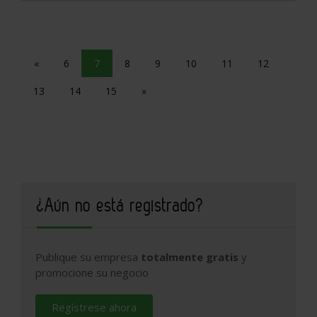
«
6
7
8
9
10
11
12
13
14
15
»
¿Aún no está registrado?
Publique su empresa
totalmente gratis
y
promocione su negocio
Regístrese ahora