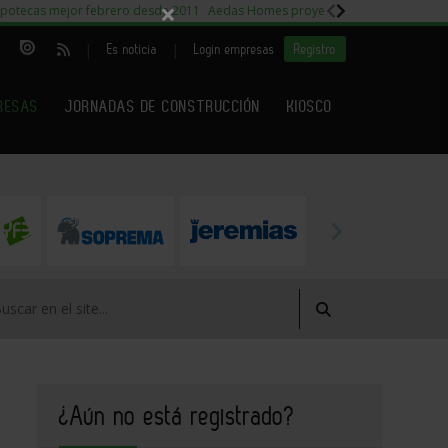
×
potecas mejor febrero desde 2011
Aedas Homes proyecto Fiora
Capitales m
|
|
Es noticia
Login empresas
Registro
RESAS
JORNADAS DE CONSTRUCCIÓN
KIOSCO
¿Aún no está registrado?