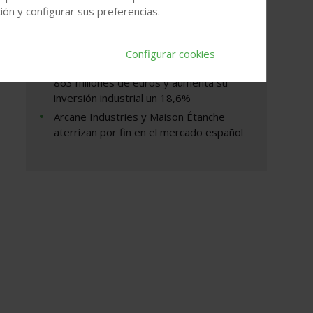
del Tribunal Supremo no limita de forma
ón y configurar sus preferencias.
general las competencias de los
arquitectos técnicos en los cambios de
uso de locales a viviendas
Configurar cookies
Porcelanosa mantiene una facturación de
863 millones de euros y aumenta su
inversión industrial un 18,6%
Arcane Industries y Maison Étanche
aterrizan por fin en el mercado español