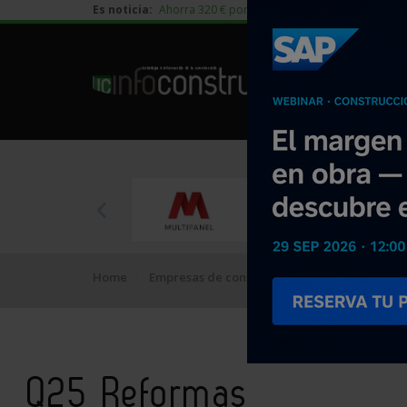
Es noticia:
Ahorra 320 € por vivienda en edificación residen
Home
Empresas de construcción
Q25 Reformas
Q25 Reformas