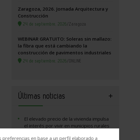
Zaragoza, 2026. Jornada Arquitectura y
Construcción
24 de septiembre, 2026
/
Zaragoza
WEBINAR GRATUITO: Soleras sin mallazo:
la fibra que está cambiando la
construcción de pavimentos industriales
24 de septiembre, 2026
/
ONLINE
Últimas noticias
El elevado precio de la vivienda impulsa
el interés por vivir en municipios rurales
El Cgate aclara que la reciente sentencia
s preferencias en base a un perfil elaborado a