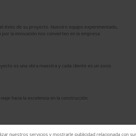
n el éxito de su proyecto. Nuestro equipo experimentado,
n por la innovación nos convierten en la empresa
yecto es una obra maestra y cada cliente es un socio
iaje hacia la excelencia en la construcción.
izar nuestros servicios y mostrarle publicidad relacionada con su