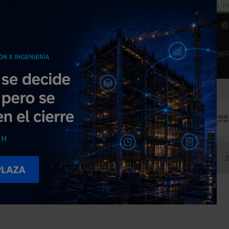
cial
Subida del 8,5% consumo cemento
29% cambiar al alquiler temporal
Hi
|
Piedra Natural
EMP
NOTICIAS
PRODUCTOS
AGENDA
ARTÍCULOS
EMPRESAS PREMIUM