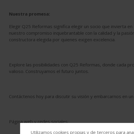
Nuestra promesa:
Elegir Q25 Reformas significa elegir un socio que invierta e
nuestro compromiso inquebrantable con la calidad y la pasió
constructora elegida por quienes exigen excelencia.
Explore las posibilidades con Q25 Reformas, donde cada pro
valioso. Construyamos el futuro juntos.
Contáctenos hoy para discutir su visión y embarcarnos en un v
Página web y redes sociales:
Utilizamos cookies propias y de terceros para anal