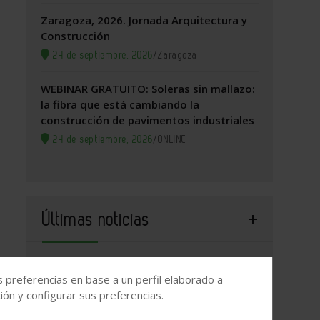
Zaragoza, 2026. Jornada Arquitectura y
Construcción
24 de septiembre, 2026
/
Zaragoza
WEBINAR GRATUITO: Soleras sin mallazo:
la fibra que está cambiando la
construcción de pavimentos industriales
24 de septiembre, 2026
/
ONLINE
Últimas noticias
El elevado precio de la vivienda impulsa
s preferencias en base a un perfil elaborado a
el interés por vivir en municipios rurales
ón y configurar sus preferencias.
El Cgate aclara que la reciente sentencia