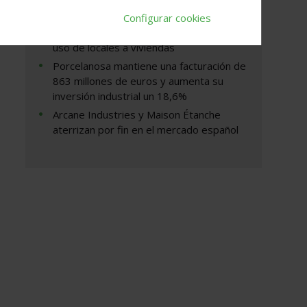
del Tribunal Supremo no limita de forma
general las competencias de los
Configurar cookies
arquitectos técnicos en los cambios de
uso de locales a viviendas
Porcelanosa mantiene una facturación de
863 millones de euros y aumenta su
inversión industrial un 18,6%
Arcane Industries y Maison Étanche
aterrizan por fin en el mercado español