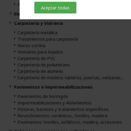
Fontanería y saneamiento
Aceptar todas
Electricidad, iluminación
Carpintería y Vidriería
Carpintería metálica
Tratamientos para carpintería
Muros cortina
Ventanas para tejados
Carpintería de PVC
Carpintería de poliuretano
Carpintería de aluminio
Carpintería de madera: tableros, puertas, ventanas…
Pavimentos e impermeabilizaciones
Pavimentos de hormigón
Impermeabilizaciones y Aislamientos
Pinturas, barnices y tratamientos específicos
Revestimientos: cerámicos, textiles, madera
Pavimentos: textiles, asfálticos, madera, accesorios