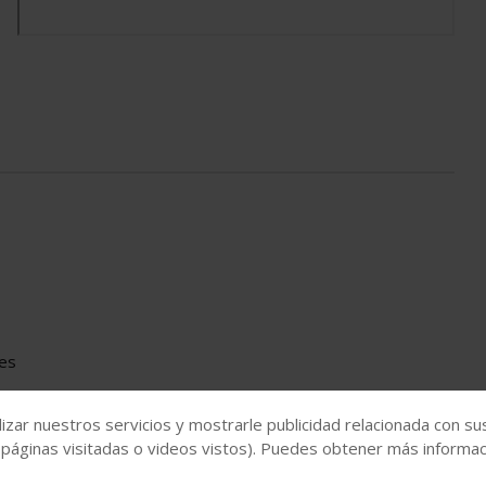
res
izar nuestros servicios y mostrarle publicidad relacionada con su
 páginas visitadas o videos vistos). Puedes obtener más informaci