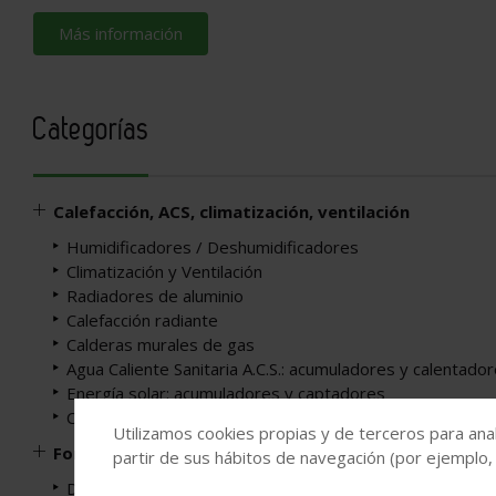
Más información
Categorías
Calefacción, ACS, climatización, ventilación
Humidificadores / Deshumidificadores
Climatización y Ventilación
Radiadores de aluminio
Calefacción radiante
Calderas murales de gas
Agua Caliente Sanitaria A.C.S.: acumuladores y calentado
Energía solar: acumuladores y captadores
Calefacción y A.C.S.
Utilizamos cookies propias y de terceros para anal
Fontanería y depuración
partir de sus hábitos de navegación (por ejemplo,
Depuración, tratamiento de aguas, fosas sépticas