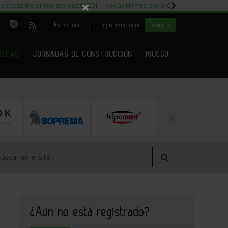
×
potecas mejor febrero desde 2011
Aedas Homes proyecto Fiora
Capitales m
|
|
Es noticia
Login empresas
Registro
RESAS
JORNADAS DE CONSTRUCCIÓN
KIOSCO
¿Aún no está registrado?