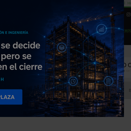
cial
Subida del 8,5% consumo cemento
29% cambiar al alquiler temporal
Hi
|
Piedra Natural
EMP
NOTICIAS
PRODUCTOS
AGENDA
ARTÍCULOS
EMPRESAS PREMIUM
PLAD