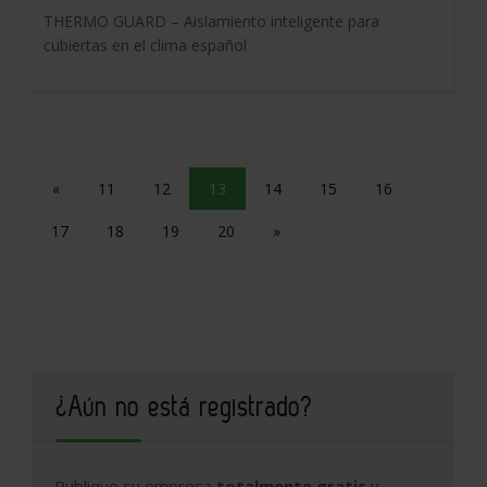
THERMO GUARD – Aislamiento inteligente para
cubiertas en el clima español
«
11
12
13
14
15
16
17
18
19
20
»
¿Aún no está registrado?
Publique su empresa
totalmente gratis
y