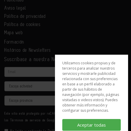
Aviso legal
Política de privacidad
Política de cookies
Mapa web
Formación
Histórico de Newsletters
Suscríbase a nuestra Newsletter
Utilizamos cookies propias y de
terceros para analizar nuestros
Email
servicios y mostrarle publicidad
relacionada con sus preferencias
en base a un perfil elaborado a
Actividad
partir de sus hábitos de
navegación (por ejemplo, páginas
Provincia
visitadas o videos vistos). Puedes
obtener más información y
configurar sus preferencias.
Este sitio está protegido por reCAPTCHA y se aplican la
Política de privacidad
y
los
Términos de servicio
de Google.
Aceptar todas
He leído y entiendo la
Política de Privacidad