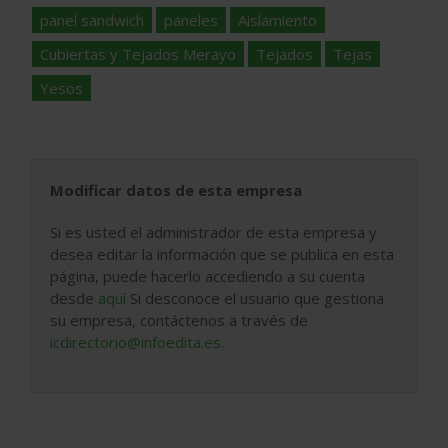
panel sandwich
paneles
Aislamiento
Cubiertas y Tejados Merayo
Tejados
Tejas
Yesos
Modificar datos de esta empresa
Si es usted el administrador de esta empresa y
desea editar la información que se publica en esta
página, puede hacerlo accediendo a su cuenta
desde
aquí
Si desconoce el usuario que gestiona
su empresa, contáctenos a través de
icdirectorio@infoedita.es
.