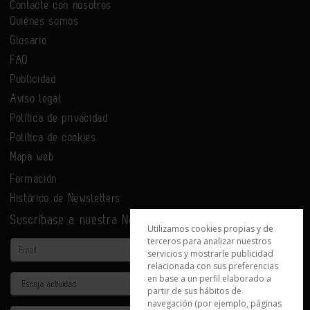
Contacte con nosotros
Quiénes somos
Glosario
FAQ
Publicidad
Aviso legal
Política de privacidad
Política de cookies
Mapa web
Formación
Histórico de Newsletters
Suscríbase a nuestra Newsletter
Utilizamos cookies propias y de
terceros para analizar nuestros
Email
servicios y mostrarle publicidad
relacionada con sus preferencias
en base a un perfil elaborado a
Actividad
partir de sus hábitos de
navegación (por ejemplo, páginas