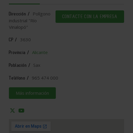
Polígono
Dirección /
CONTACTE CON LA EMPRESA
industrial "Río
Vinalopó"
3630
CP /
Alicante
Provincia /
Sax
Población /
965 474 000
Teléfono /
Más información