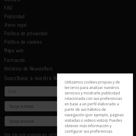
FAQ
Publicidad
Aviso legal
Política de privacidad
Política de cookies
Mapa web
Formación
Histórico de Newsletters
Suscríbase a nuestra Newsletter
Utilizamos cookies propias y de
terceros para analizar nuestros
Email
servicios y mostrarle publicidad
relacionada con sus preferencias
en base a un perfil elaborado a
Actividad
partir de sus hábitos de
navegación (por ejemplo, páginas
Provincia
visitadas o videos vistos). Puedes
obtener más información y
configurar sus preferencias.
Este sitio está protegido por reCAPTCHA y se aplican la
Política de privacidad
y